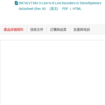
SN74LV138A 3-Line to 8-Line Decoders or Demultiplexers
datasheet (Rev. N)
(英文)
PDF
|
HTML