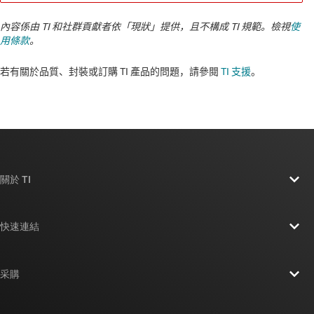
內容係由 TI 和社群貢獻者依「現狀」提供，且不構成 TI 規範。檢視
使
用條款
。
若有關於品質、封裝或訂購 TI 產品的問題，請參閱
TI 支援
。​​​​​​​​​​​​​​
關於 TI
關於 TI 概覽
快速連結
人才招募
聯絡我們
新聞室
采購
TI E2E™ 設計支援論壇
我們的故事 | 晶片幕後
TI API 套件