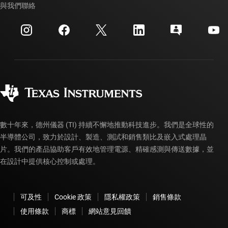
交互參考搜索
與我們聯絡
活動
myTI 公司帳戶
客戶支援中心
投資人關系
運送、付款與稅金
封裝
製造
訂購 FAQ
品質與可靠性
企業公民
授權經銷商
myTI 帳戶常見問題解答
數十年來，德州儀器 (TI) 持續不懈地推動科技進步。我們是全球性的
半導體公司，致力於設計、製造、測試和銷售類比及嵌入式處理晶
片。我們的產品協助客戶有效地管理電源、精確感測與傳送數據，並
在設計中提供核心控制或處理。
可及性
Cookie 政策
隱私權政策
銷售條款
使用條款
商標
網站意見回饋