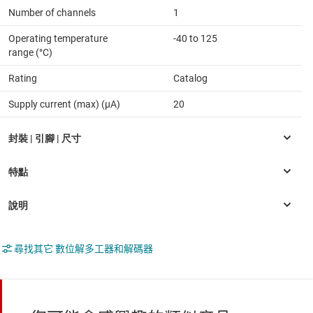
Number of channels
1
Operating temperature
-40 to 125
range (°C)
Rating
Catalog
Supply current (max) (µA)
20
尋找其它 數位解多工器和解碼器