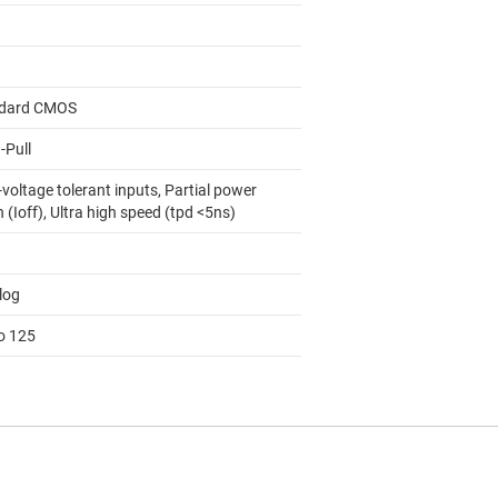
dard CMOS
-Pull
voltage tolerant inputs, Partial power
(Ioff), Ultra high speed (tpd <5ns)
log
to 125