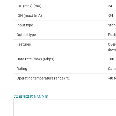
IOL (max) (mA)
24
IOH (max) (mA)
-24
Input type
Stan
Output type
Push
Features
Over-
down 
Data rate (max) (Mbps)
100
Rating
Cata
Operating temperature range (°C)
-40 
尋找其它 NAND 閘