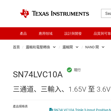
產品
應用領域
設計與開發
品質與可靠
首頁
/
邏輯和電壓轉換
/
邏輯閘
/
NAND 閘
DLP 產品
Other logic
交換器與多工器
可配置且可編程邏
SN74LVC10A
介面
專業邏輯 IC
三通道、三輸入、1.65V 至 3.6V
射頻 (RF) 與微波
正反器、鎖存器
微控制器 (MCU) 與處理器
緩衝器、驅動器
產品規格表
SN74LVC10A Trip