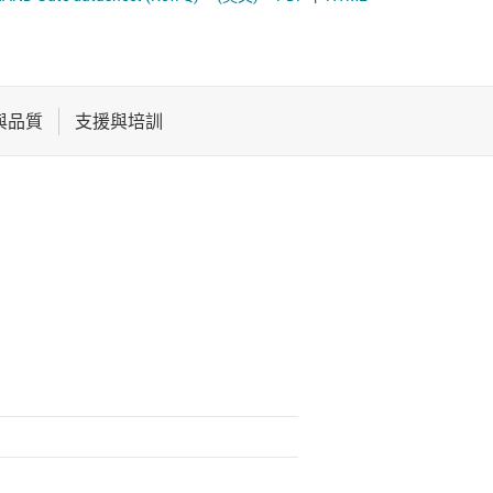
XOR (exclusive OR) 閘
電池管理 IC
平移位器
組合閘
電源管理
電壓轉換閘極
音訊、觸覺和壓電
馬達驅動器