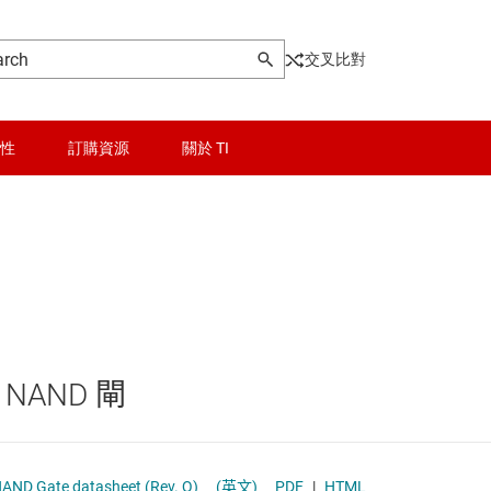
交叉比對
性
訂購資源
關於 TI
AND 閘
晶粒與晶圓服務
輯 IC
NAND 閘
無線連線
NOR 閘
被動和離散
 NAND 閘
和暫存器
OR 閘
邏輯和電壓轉換
和收發器
XNOR (exclusive NOR) 閘
隔離
le 3-Input Positive-NAND Gate datasheet (Rev. Q)
(英文)
PDF
|
HTML