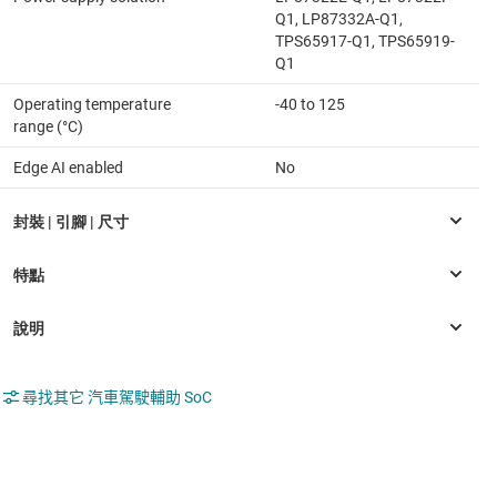
Q1, LP87332A-Q1,
TPS65917-Q1, TPS65919-
Q1
Operating temperature
-40 to 125
range (°C)
Edge AI enabled
No
尋找其它 汽車駕駛輔助 SoC