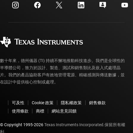
客戶支援中心
投資人關系
運送、付款與稅金
封裝
製造
訂購 FAQ
品質與可靠性
企業公民
授權經銷商
myTI 帳戶常見問題解答
數十年來，德州儀器 (TI) 持續不懈地推動科技進步。我們是全球性的
半導體公司，致力於設計、製造、測試和銷售類比及嵌入式處理晶
片。我們的產品協助客戶有效地管理電源、精確感測與傳送數據，並
在設計中提供核心控制或處理。
可及性
Cookie 政策
隱私權政策
銷售條款
使用條款
商標
網站意見回饋
© Copyright 1995-
2026
Texas Instruments Incorporated.保留所有權
利。