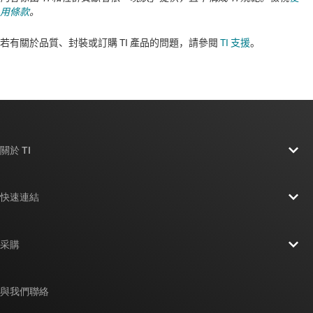
用條款
。
若有關於品質、封裝或訂購 TI 產品的問題，請參閱
TI 支援
。​​​​​​​​​​​​​​
關於 TI
關於 TI 概覽
快速連結
人才招募
聯絡我們
新聞室
采購
TI E2E™ 設計支援論壇
我們的故事 | 晶片幕後
TI API 套件
交互參考搜索
與我們聯絡
活動
myTI 公司帳戶