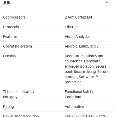
Coprocessors
2 Arm Cortex-M4
Protocols
Ethernet
Features
Vision Analytics
Operating system
Android, Linux, RTOS
Security
Device attestation & anti-
counterfeit, Hardware-
enforced isolation, Secure
boot, Secure debug, Secure
storage, Software IP
protection
TI functional safety
Functional Safety-
category
Compliant
Rating
Automotive
Power supply solution
LP87322E-Q1, LP87322F-