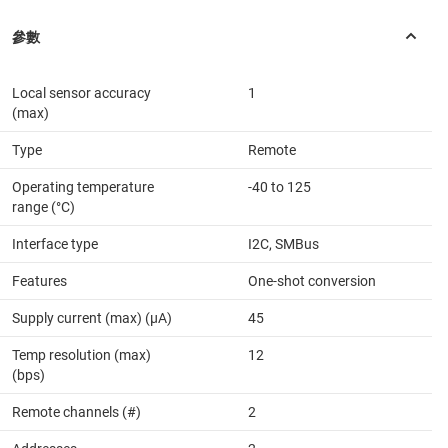
Local sensor accuracy
1
(max)
Type
Remote
Operating temperature
-40 to 125
range (°C)
Interface type
I2C, SMBus
Features
One-shot conversion
Supply current (max) (µA)
45
Temp resolution (max)
12
(bps)
Remote channels (#)
2