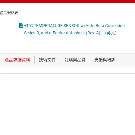
產品規格表
±1°C TEMPERATURE SENSOR w/Auto Beta Correction,
Series-R, and n-Factor datasheet (Rev. A)
(英文)