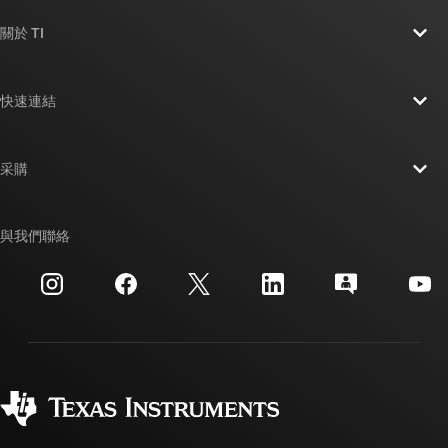
關於 TI
關於 TI 概覽
快速連結
人才招募
聯絡我們
新聞室
采購
TI E2E™ 設計支援論壇
我們的故事 | 晶片幕後
TI API 套件
交互參考搜索
與我們聯絡
活動
myTI 公司帳戶
客戶支援中心
投資人關系
運送、付款與稅金
封裝
製造
訂購 FAQ
品質與可靠性
企業公民
授權經銷商
myTI 帳戶常見問題解答