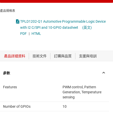
產品規格表
TPLD1202-Q1 Automotive Programmable Logic Device
with I2 C/SPI and 10-GPIO datasheet
(英文)
PDF
|
HTML
Features
PWM control, Pattern
Generation, Temperature
sensing
Number of GPIOs
10