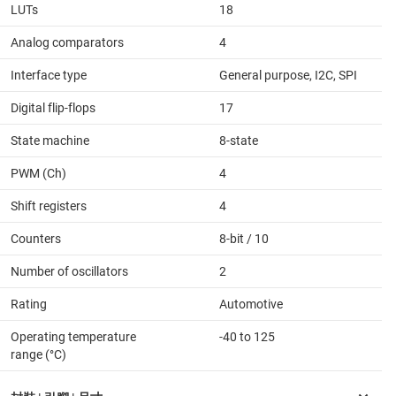
LUTs
18
Analog comparators
4
Interface type
General purpose, I2C, SPI
Digital flip-flops
17
State machine
8-state
PWM (Ch)
4
Shift registers
4
Counters
8-bit / 10
Number of oscillators
2
Rating
Automotive
Operating temperature
-40 to 125
range (°C)