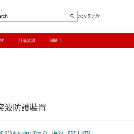
交叉比對
性
訂購資源
關於 TI
 防護二極體
晶粒與晶圓服務
 二極體
無線連線
二極體
被動和離散
單向突波防護裝置
邏輯和電壓轉換
隔離
OD-323 datasheet (Rev. C)
(英文)
PDF
|
HTML