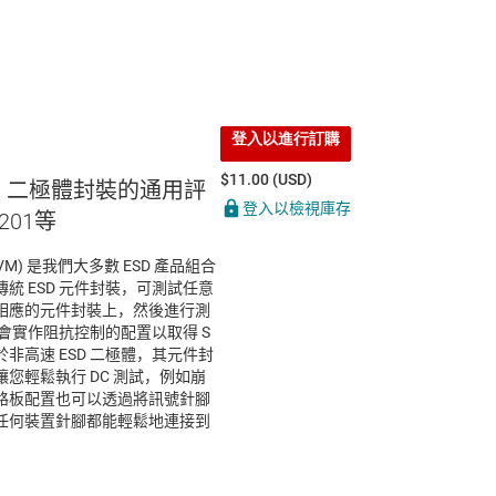
登入以進行訂購
$11.00 (USD)
SD 二極體封裝的通用評
登入以檢視庫存
201等
EVM) 是我們大多數 ESD 產品組合
統 ESD 元件封裝，可測試任意
相應的元件封裝上，然後進行測
，會實作阻抗控制的配置以取得 S
非高速 ESD 二極體，其元件封
您輕鬆執行 DC 測試，例如崩
路板配置也可以透過將訊號針腳
任何裝置針腳都能輕鬆地連接到