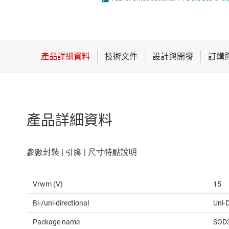
感測器
放大器
數據轉換器
時鐘與計時
產品詳細資料
Vrwm (V)
15
Bi-/uni-directional
Uni-D
Package name
SOD