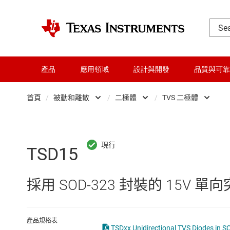
產品
應用領域
設計與開發
品質與可靠
首頁
/
被動和離散
/
二極體
/
TVS 二極體
DLP 產品
Transistors
ESD
交換器與多工器
二極體
TVS
TSD15
介面
匹配薄膜電阻器
稽納
採用 SOD-323 封裝的 15V 
射頻 (RF) 與微波
微控制器 (MCU) 與處理器
產品規格表
TSDxx Unidirectional TVS Diodes in S