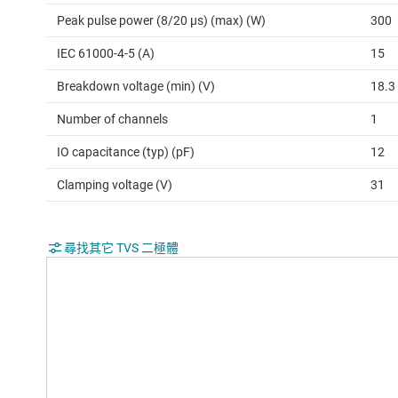
Peak pulse power (8/20 μs) (max) (W)
300
IEC 61000-4-5 (A)
15
Breakdown voltage (min) (V)
18.3
Number of channels
1
IO capacitance (typ) (pF)
12
Clamping voltage (V)
31
尋找其它 TVS 二極體