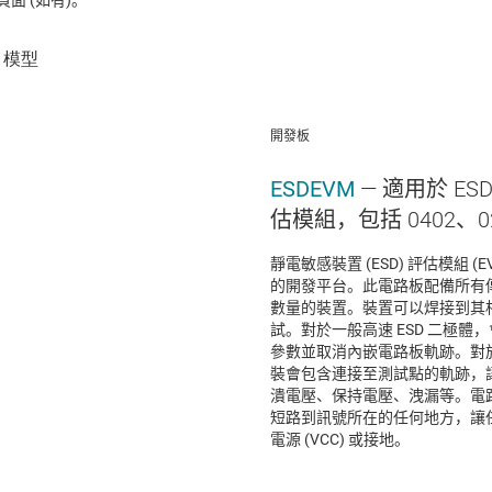
 (如有)。
開發板
ESDEVM
— 適用於 E
估模組，包括 0402、0
靜電敏感裝置 (ESD) 評估模組 (
的開發平台。此電路板配備所有傳
數量的裝置。裝置可以焊接到其
試。對於一般高速 ESD 二極體
參數並取消內嵌電路板軌跡。對於
裝會包含連接至測試點的軌跡，讓
潰電壓、保持電壓、洩漏等。電
短路到訊號所在的任何地方，讓
電源 (VCC) 或接地。