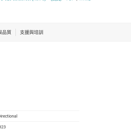
電池管理 IC
電源管理
音訊、觸覺和壓電
馬達驅動器
irectional
323