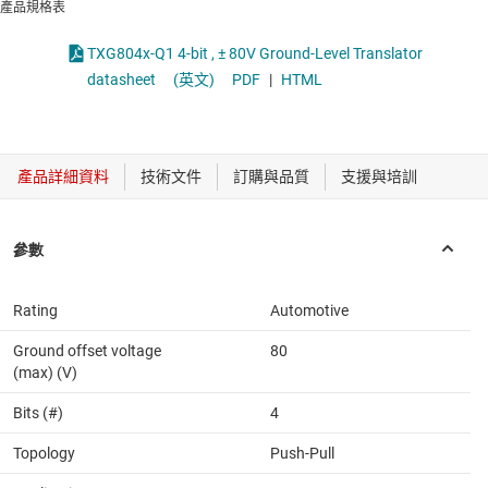
產品規格表
TXG804x-Q1 4-bit , ± 80V Ground-Level Translator
datasheet
(英文)
PDF
|
HTML
Rating
Automotive
Ground offset voltage
80
(max) (V)
Bits (#)
4
Topology
Push-Pull