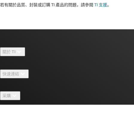
若有關於品質、封裝或訂購 TI 產品的問題，請參閱
TI 支援
。​​​​​​​​​​​​​​
關於 TI
關於 TI 概覽
快速連結
人才招募
聯絡我們
新聞室
采購
TI E2E™ 設計支援論壇
我們的故事 | 晶片幕後
TI API 套件
交互參考搜索
與我們聯絡
活動
myTI 公司帳戶
客戶支援中心
投資人關系