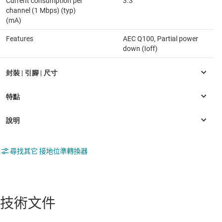
Current consumption per
3.3
channel (1 Mbps) (typ)
(mA)
Features
AEC Q100, Partial power
down (Ioff)
尋找其它 接地位準轉換器
技術文件