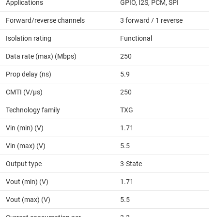
Applications
GPIO, I2S, PCM, SPI
Forward/reverse channels
3 forward / 1 reverse
Isolation rating
Functional
Data rate (max) (Mbps)
250
Prop delay (ns)
5.9
CMTI (V/µs)
250
Technology family
TXG
Vin (min) (V)
1.71
Vin (max) (V)
5.5
Output type
3-State
Vout (min) (V)
1.71
Vout (max) (V)
5.5