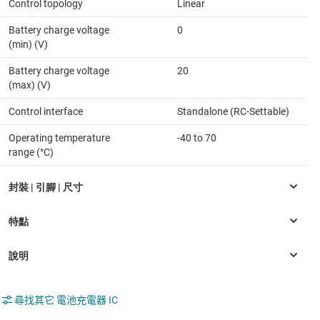
Control topology
Linear
Battery charge voltage
0
(min) (V)
Battery charge voltage
20
(max) (V)
Control interface
Standalone (RC-Settable)
Operating temperature
-40 to 70
range (°C)
尋找其它 電池充電器 IC