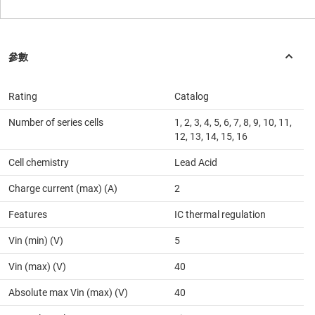
Rating
Catalog
Number of series cells
1, 2, 3, 4, 5, 6, 7, 8, 9, 10, 11,
12, 13, 14, 15, 16
Cell chemistry
Lead Acid
Charge current (max) (A)
2
Features
IC thermal regulation
Vin (min) (V)
5
Vin (max) (V)
40
Absolute max Vin (max) (V)
40