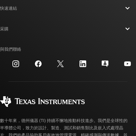
關於 TI 概覽
快速連結
人才招募
聯絡我們
新聞室
采購
TI E2E™ 設計支援論壇
我們的故事 | 晶片幕後
TI API 套件
交互參考搜索
與我們聯絡
活動
myTI 公司帳戶
客戶支援中心
投資人關系
運送、付款與稅金
封裝
製造
訂購 FAQ
品質與可靠性
企業公民
授權經銷商
myTI 帳戶常見問題解答
數十年來，德州儀器 (TI) 持續不懈地推動科技進步。我們是全球性的
半導體公司，致力於設計、製造、測試和銷售類比及嵌入式處理晶
片。我們的產品協助客戶有效地管理電源、精確感測與傳送數據，並