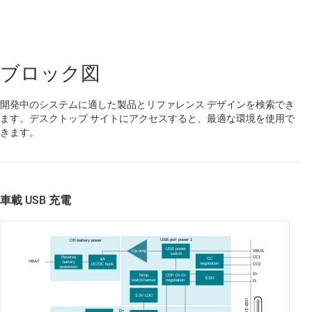
ブロック図
開発中のシステムに適した製品とリファレンス デザインを検索でき
ます。デスクトップ サイトにアクセスすると、最適な環境を使用で
きます。
車載 USB 充電
USB port power 1
Off-battery power
USB power
VBUS
Op amp
switch
CC1
Reverse
CC
6A
VBAT
battery
negotiation
DC
/DC buck
CC2
protection
D+
Temp
CDP D+/D-
ESD
switch
/sensor
negotiation
D-
3.3V LDO
USB 3.0 port
D+