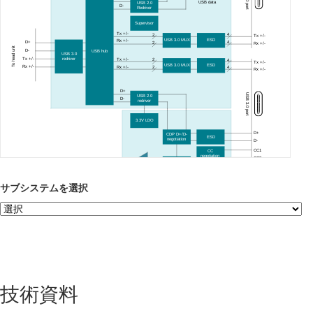
USB data
USB 2.0
D-
Redriver
Supervisor
Tx +/-
4
2
Tx +/-
USB 3.0 MUX
ESD
Rx +/-
4
D+
2
Rx +/-
To head unit
D-
USB hub
USB 3.0
Tx +/-
redriver
2
Tx +/-
4
Tx +/-
USB 3.0 MUX
ESD
Rx +/-
Rx +/-
2
4
Rx +/-
D+
USB 3.0 port
USB 2.0
D-
redriver
3.3V LDO
D+
CDP D+/D-
ESD
negotiation
D-
CC1
CC
negotiation
CC2
USB power
VBUS
Off-battery power
Op amp
switch
USB port power 2
サブシステムを選択
技術資料