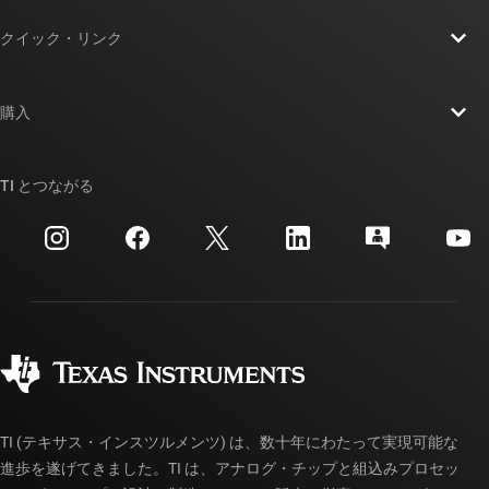
TI の概要
クイック・リンク
採用情報
お問い合わせ
ニュース
購入
TI E2E™ 設計サポート・フォーラム
ストーリー | チップ開発の舞台裏
TI API スイート
クロスリファレンス検索
TI とつながる
イベント
myTI 法人アカウント
カスタマー・サポート・センター
投資家向け情報
配送、お支払い、および税金
パッケージ
製造
ご注文に関する FAQ
品質と信頼性
コーポレート・シティズンシップ
販売特約店
myTI アカウントの FAQ
TI (テキサス・インスツルメンツ) は、数十年にわたって実現可能な
進歩を遂げてきました。TI は、アナログ・チップと組込みプロセッ