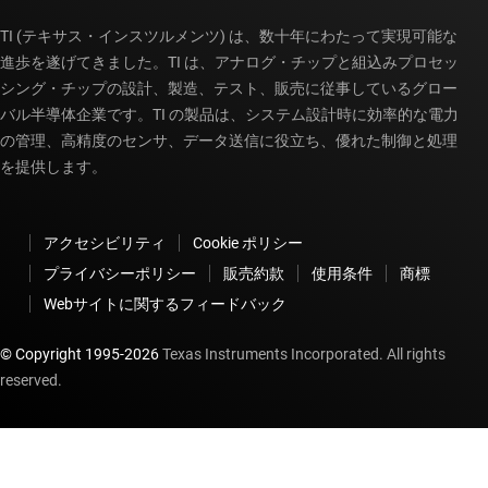
TI (テキサス・インスツルメンツ) は、数十年にわたって実現可能な
進歩を遂げてきました。TI は、アナログ・チップと組込みプロセッ
シング・チップの設計、製造、テスト、販売に従事しているグロー
バル半導体企業です。TI の製品は、システム設計時に効率的な電力
の管理、高精度のセンサ、データ送信に役立ち、優れた制御と処理
を提供します。
アクセシビリティ
Cookie ポリシー
プライバシーポリシー
販売約款
使用条件
商標
Webサイトに関するフィードバック
© Copyright 1995-
2026
Texas Instruments Incorporated. All rights
reserved.