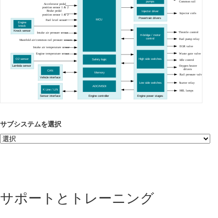
Common rail
pumps
Accelerator pedal
position sensor 1 & 2
Brake pedal
Injector driver
Injector coils
position sensor 1 & 2
Powertrain drivers
MCU
Fuel level sensor
Engine
knock
Knock sensor
Throttle control
Intake air pressure sensor
H-bridge / motor
control
Fuel pump relay
Manifold air/common rail pressure sensors
EGR valve
Intake air temperature sensor
Waste gate valve
Engine temperature sensor
O2 sensor
High side switches
Safety logic
Idle control
Oxygen heater
Lambda sensor
drivers
CAN
Memory
Rail pressure valve
Vehicle interface
Low side switches
Starter relay
ADC/MSDI
K Line / LIN
MIL lamps
Sensor interface
Engine controller
Engine power stages
サブシステムを選択
サポートとトレーニング