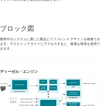
ブロック図
開発中のシステムに適した製品とリファレンス デザインを検索でき
ます。デスクトップ サイトにアクセスすると、最適な環境を使用で
きます。
ディーゼル・エンジン
DC/DC
LDOs
Tracking LDO
12V Battery
Sensor supply
Input protection
LDO
Voltage
Watchdog
supervisor
Battery protection
SBC
Temperature /
gyro / pressure
Self-diagnostics
Engine speed sensor
Vehicle speed sensor
Glow plug driver
Glow plugs/
common rail
Throttle position sensor