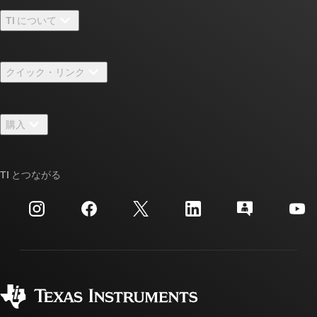
TI について
TI の概要
クイック・リンク
採用情報
お問い合わせ
ニュース
購入
TI E2E™ 設計サポート・フォーラム
ストーリー | チップ開発の舞台裏
TI API スイート
クロスリファレンス検索
TI とつながる
イベント
myTI 法人アカウント
カスタマー・サポート・センター
投資家向け情報
配送、お支払い、および税金
パッケージ
製造
ご注文に関する FAQ
品質と信頼性
コーポレート・シティズンシップ
販売特約店
myTI アカウントの FAQ