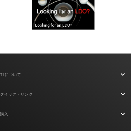
TI について
TI の概要
クイック・リンク
採用情報
お問い合わせ
ニュース
購入
TI E2E™ 設計サポート・フォーラム
ストーリー | チップ開発の舞台裏
TI API スイート