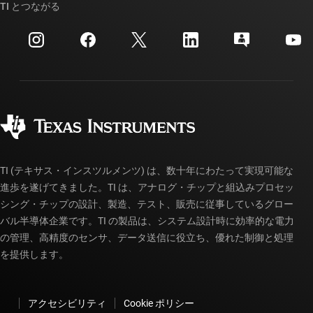
クロスリファレンス検索
TI とつながる
イベント
myTI 法人アカウント
カスタマー・サポート・センター
投資家向け情報
配送、お支払い、および税金
パッケージ
製造
ご注文に関する FAQ
品質と信頼性
コーポレート・シティズンシップ
販売特約店
myTI アカウントの FAQ
TI (テキサス・インスツルメンツ) は、数十年にわたって実現可能な
進歩を遂げてきました。TI は、アナログ・チップと組込みプロセッ
シング・チップの設計、製造、テスト、販売に従事しているグロー
バル半導体企業です。TI の製品は、システム設計時に効率的な電力
の管理、高精度のセンサ、データ送信に役立ち、優れた制御と処理
を提供します。
アクセシビリティ
Cookie ポリシー