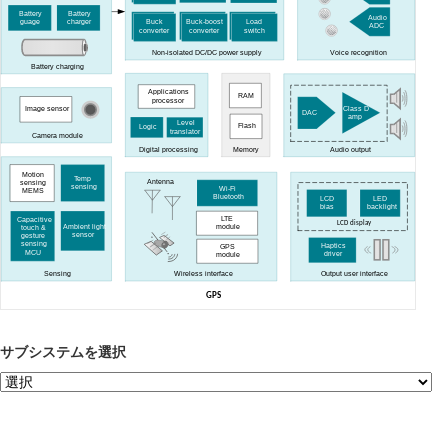
Battery
Battery
Audio
guage
charger
Buck
Buck-boost
Load
ADC
converter
converter
switch
Non-isolated DC/DC power supply
Voice recognition
Battery charging
Applications
RAM
processor
Class D
Image sensor
DAC
amp
Level
Flash
Logic
translator
Camera module
Digital processing
Memory
Audio output
Motion
Temp
Antenna
sensing
sensing
Wi-Fi
MEMS
Bluetooth
LCD
LED
bias
backlight
LTE
Capacitive
LCD display
Ambient light
module
touch &
sensor
gesture
sensing
Haptics
GPS
MCU
driver
module
Sensing
Wireless interface
Output user interface
GPS
サブシステムを選択