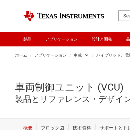
製品
アプリケーション
設計と開発
品
ホーム
/
アプリケーション
/
車載
/
ハイブリッド、電
データ センター
インフォ
パーソナル・エレク
シャー
車両制御ユニット (VCU)
産業用
ソフトウ
製品とリファレンス・デザイ
車載
ハイブ
通信機器
ボディ・