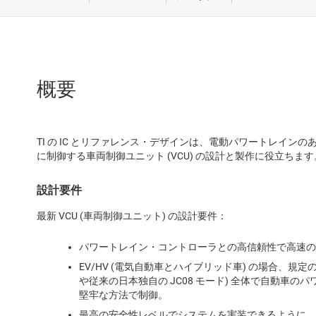
先進運転
車載用途
概要
TI の IC とリファレンス・デザインは、電動パワートレイン
に制御する車両制御ユニット (VCU) の設計と製作に役立ちます
設計要件
最新 VCU (車両制御ユニット) の設計要件：
パワートレイン・コントローラとの高信頼性で高速の
EV/HV (電気自動車とハイブリッド車) の場合、規定の
や従来の日本独自の JC08 モード) 全体で自動車
堅牢な方法で制御。
最高の安全性レベルでシステムを実装できるように、