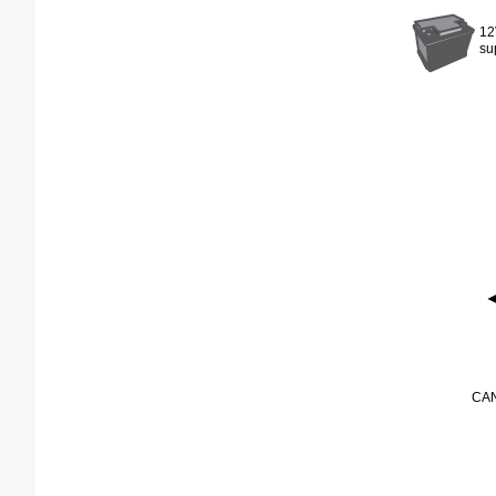
1
su
CA