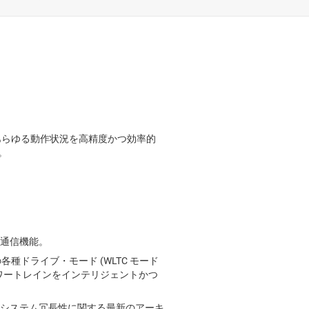
支援システム (ADAS)
における48Vシステム
のあらゆる動作状況を高精度かつ効率的
。
通信機能。
各種ドライブ・モード (WLTC モード
のパワートレインをインテリジェントかつ
システム冗長性に関する最新のアーキ