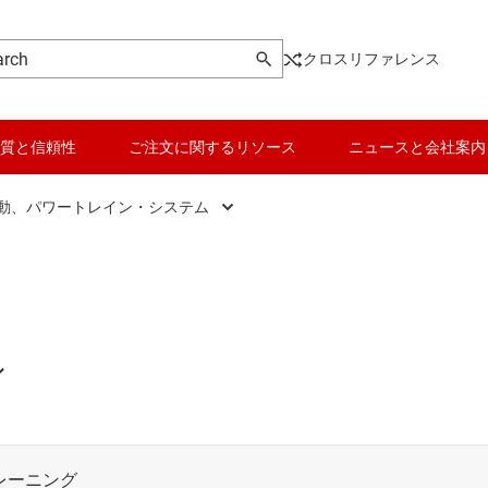
クロスリファレンス
質と信頼性
ご注文に関するリソース
ニュースと会社案内
動、パワートレイン・システム
テインメント / クラスタ
トロニクス
シ制御と安全性
ェア デファインド ビークル (ソフトウェア定義の自動車)
ン
リッド、電動、パワートレイン・システム
エレクトロニクス / ライティング