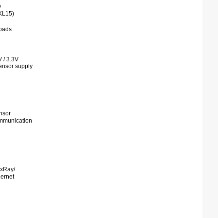
y
KL15)
loads
V / 3.3V
ensor supply
nsor
mmunication
exRay/
hernet