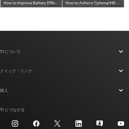
TI について
TI の概要
クイック・リンク
採用情報
お問い合わせ
ニュース
購入
TI E2E™ 設計サポート・フォーラム
ストーリー | チップ開発の舞台裏
TI API スイート
クロスリファレンス検索
TI とつながる
イベント
myTI 法人アカウント
カスタマー・サポート・センター
投資家向け情報
配送、お支払い、および税金