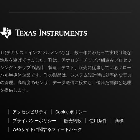
パッケージ
製造
ご注文に関する FAQ
品質と信頼性
コーポレート・シティズンシップ
販売特約店
myTI アカウントの FAQ
TI (テキサス・インスツルメンツ) は、数十年にわたって実現可能な
進歩を遂げてきました。TI は、アナログ・チップと組込みプロセッ
シング・チップの設計、製造、テスト、販売に従事しているグロー
バル半導体企業です。TI の製品は、システム設計時に効率的な電力
の管理、高精度のセンサ、データ送信に役立ち、優れた制御と処理
を提供します。
アクセシビリティ
Cookie ポリシー
プライバシーポリシー
販売約款
使用条件
商標
Webサイトに関するフィードバック