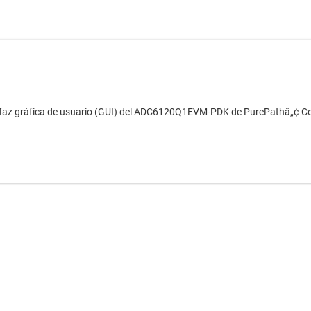
erfaz gráfica de usuario (GUI) del ADC6120Q1EVM-PDK de PurePathâ„¢ Con