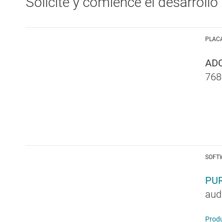
Solicite y comience el desarrollo
PLAC
AD
768
SOFT
PU
aud
Produ