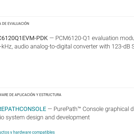
A DE EVALUACIÓN
C6120Q1EVM-PDK
— PCM6120-Q1 evaluation module
-kHz, audio analog-to-digital converter with 123-dB
WARE DE APLICACIÓN Y ESTRUCTURA
REPATHCONSOLE
— PurePath™ Console graphical d
io system design and development
ctos y hardware compatibles