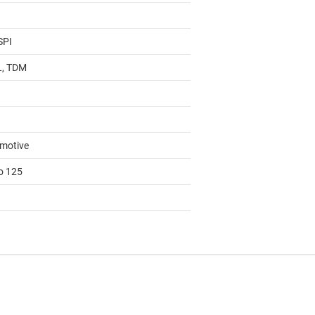
SPI
 L, TDM
motive
to 125