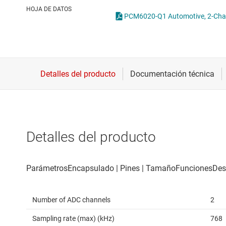
Conectividad inalámbrica
HOJA DE DATOS
PCM6020-Q1 Automotive, 2-Chann
Controladores para motores
Convertidores de datos
Interfaz
Detalles del producto
Number of ADC channels
2
Sampling rate (max) (kHz)
768