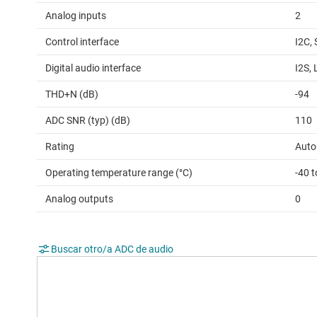
Analog inputs
2
Control interface
I2C, 
Digital audio interface
I2S,
THD+N (dB)
-94
ADC SNR (typ) (dB)
110
Rating
Auto
Operating temperature range (°C)
-40 
Analog outputs
0
Buscar otro/a ADC de audio