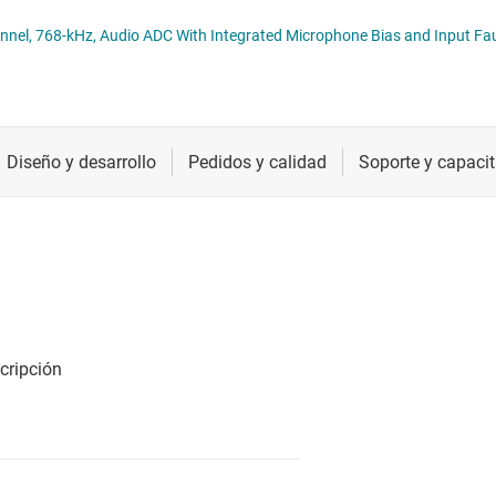
Radiofrecuencia y microondas
el, 768-kHz, Audio ADC With Integrated Microphone Bias and Input Fau
Relojes y sincronización
Sensores
Servicios de chip y oblea