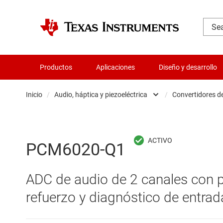
Productos
Aplicaciones
Diseño y desarrollo
Inicio
/
Audio, háptica y piezoeléctrica
/
Convertidores d
Administración de potencia
Aislamiento
PCM6020-Q1
Amplificadores
ADC de audio de 2 canales con p
Audio, háptica y piezoeléctrica
refuerzo y diagnóstico de entrad
Circuitos integrados de gestión de bate