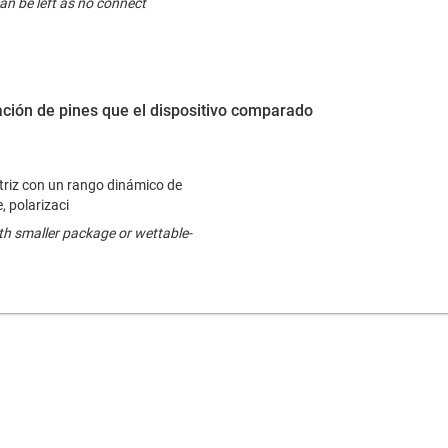
an be left as no connect
ción de pines que el dispositivo comparado
riz con un rango dinámico de
, polarizaci
h smaller package or wettable-