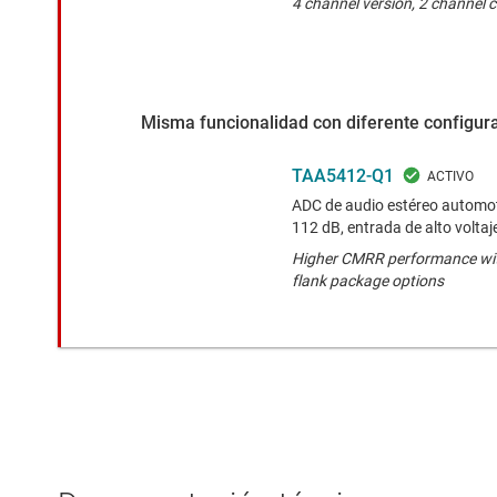
4 channel version, 2 channel c
Misma funcionalidad con diferente configura
TAA5412-Q1
ADC de audio estéreo automot
112 dB, entrada de alto voltaje
Higher CMRR performance wit
flank package options