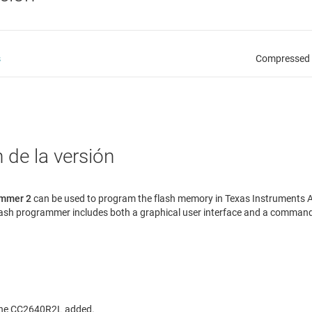
s
Compressed s
 de la versión
ammer 2
can be used to program the flash memory in Texas Instruments
flash programmer includes both a graphical user interface and a command 
the CC2640R2L added.