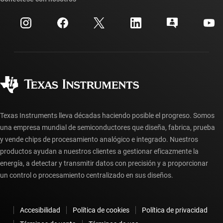
Eventos
Cuentas de empresa myTI
Centro de atención al cliente
Relaciones con los inversionistas
Envío, pago e impuestos
Empaque
Fabricación
Preguntas frecuentes sobre pedidos
Calidad y confiabilidad
Ciudadanía corporativa
Distribuidores autorizados
Preguntas frecuentes sobre la cuenta myTI
Texas Instruments lleva décadas haciendo posible el progreso. Somos
una empresa mundial de semiconductores que diseña, fabrica, prueba
y vende chips de procesamiento analógico e integrado. Nuestros
productos ayudan a nuestros clientes a gestionar eficazmente la
energía, a detectar y transmitir datos con precisión y a proporcionar
un control o procesamiento centralizado en sus diseños.
Accesibilidad
Política de cookies
Política de privacidad