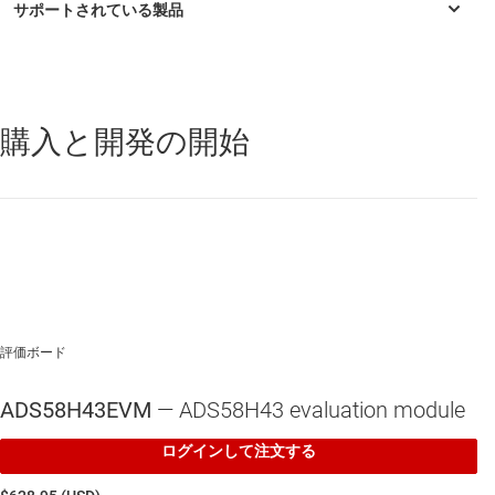
Direct connection to TSW1400 EVM pattern capture
card
Software support with a full featured GUI for easy
testing and prototyping
購入と開発の開始
ADS58H43
—
クワッドチャネル、14 ビット、250MSPS レシーバ /
フィードバック IC
LDO or DC/DC power supply options
評価ボード
ADS58H43EVM
— ADS58H43 evaluation module
ログインして注文する