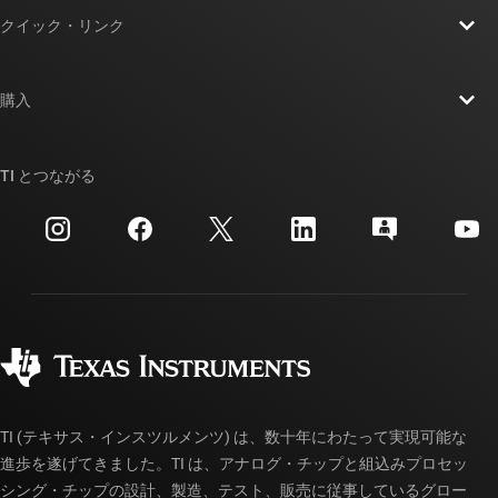
TI の概要
クイック・リンク
採用情報
お問い合わせ
ニュース
購入
TI E2E™ 設計サポート・フォーラム
ストーリー | チップ開発の舞台裏
TI API スイート
クロスリファレンス検索
TI とつながる
イベント
myTI 法人アカウント
カスタマー・サポート・センター
投資家向け情報
配送、お支払い、および税金
パッケージ
製造
ご注文に関する FAQ
品質と信頼性
コーポレート・シティズンシップ
販売特約店
myTI アカウントの FAQ
TI (テキサス・インスツルメンツ) は、数十年にわたって実現可能な
進歩を遂げてきました。TI は、アナログ・チップと組込みプロセッ
シング・チップの設計、製造、テスト、販売に従事しているグロー