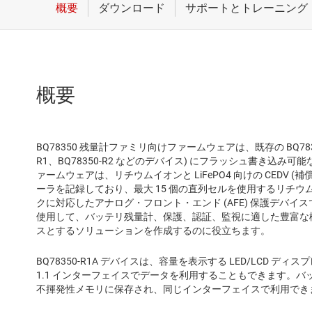
概要
BQ78350 残量計ファミリ向けファームウェアは、既存の BQ78350
R1、BQ78350-R2 などのデバイス) にフラッシュ書き込
ァームウェアは、リチウムイオンと LiFePO4 向けの CEDV 
ーラを記録しており、最大 15 個の直列セルを使用するリチウム
クに対応したアナログ・フロント・エンド (AFE) 保護デバイスで
使用して、バッテリ残量計、保護、認証、監視に適した豊富な
スとするソリューションを作成するのに役立ちます。
BQ78350-R1A デバイスは、容量を表示する LED/LCD デ
1.1 インターフェイスでデータを利用することもできます。
不揮発性メモリに保存され、同じインターフェイスで利用でき