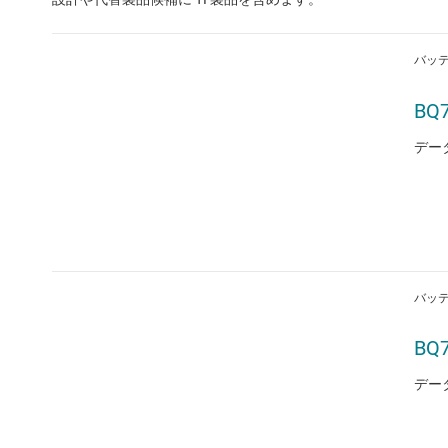
バッ
BQ7
デー
バッ
BQ7
デー