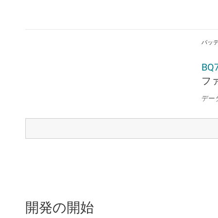
バッテ
BQ
フ
デー
バッテ
BQ
デー
開発の開始