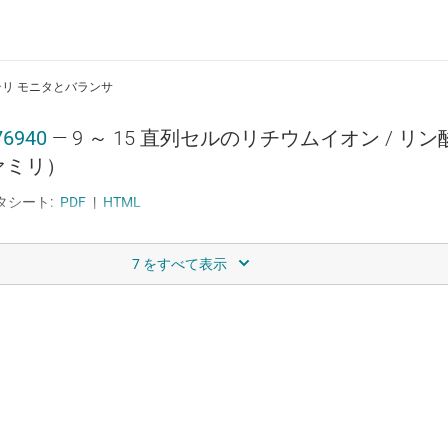
リ モニタとバランサ
76940
—
9 ～ 15 直列セルのリチウムイオン / リン
ァミリ）
タシート:
PDF
|
HTML
リ プロテクタ
76200
—
ハイサイド N チャネル FET ドライバ
タシート:
PDF
|
HTML