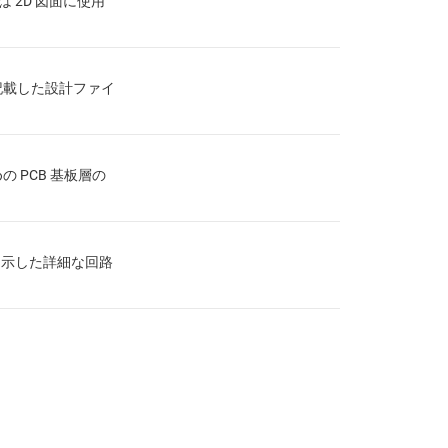
は 2D 図面に使用
記載した設計ファイ
の PCB 基板層の
を示した詳細な回路