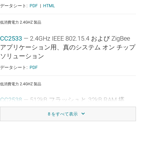
データシート:
PDF
|
HTML
低消費電力 2.4GHZ 製品
CC2533
—
2.4GHz IEEE 802.15.4 および ZigBee
アプリケーション用、真のシステム オン チップ
ソリューション
データシート:
PDF
低消費電力 2.4GHZ 製品
CC2538
—
512kB フラッシュと 32kB RAM 搭
載、32 ビット Arm Cortex-M3 Zigbee、
6LoWPAN、および IEEE 802.15.4 ワイヤレス マ
イコン
データシート:
PDF
|
HTML