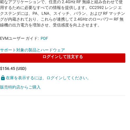
搭載、ZigBee と IEEE 802.15.4 と RF4CE に対応
範なアプリケーションで、任意の 2.4GHz RF 無線と組み合わせて使
用するために必要なすべての情報を提供します。CC2592 レンジ エ
するワイヤレス マイコン
クステンダには、PA、LNA、スイッチ、バラン、および RF マッチン
グが内蔵されており、これらが連携して 2.4GHz のローパワー RF 無
データシート:
PDF
|
HTML
線機の出力電力を増加させ、受信感度を向上させます。
他のワイヤレス製品
EVMユーザー ガイド:
PDF
サポート対象の製品とハードウェア
CC2592
—
最大 +22dBm の出力電力、2.4GHz レ
ログインして注文する
ンジ エクステンダ
$156.45 (USD)
データシート:
PDF
在庫を表示するには、ログインしてください。
販売特約店からご購入