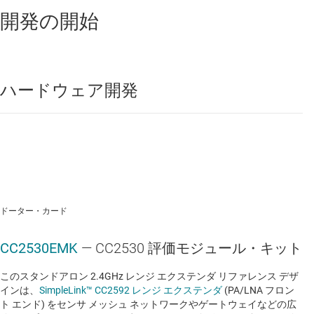
開発の開始
低消費電力 2.4GHZ 製品
CC2540
—
USB 搭載、Bluetooth® Low Energy ワ
イヤレス MCU
ハードウェア開発
データシート:
PDF
低消費電力 2.4GHZ 製品
CC2540T
—
拡張産業用温度範囲、Bluetooth®
Low Energy ワイヤレス マイコン
ドーター・カード
データシート:
PDF
|
HTML
CC2530EMK
— CC2530 評価モジュール・キット
他のワイヤレス製品
このスタンドアロン 2.4GHz レンジ エクステンダ リファレンス デザ
インは、
SimpleLink™ CC2592 レンジ エクステンダ
(PA/LNA フロン
CC2530-RF4CE
—
256kB フラッシュと 8kB RAM
ト エンド) をセンサ メッシュ ネットワークやゲートウェイなどの広