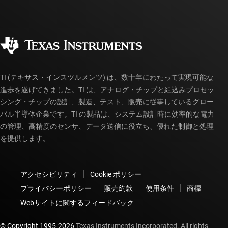
パッケージ
製造
ご注文に関する FAQ
品質と信頼性
コーポレート・シティズンシップ
販売特約店
myTI アカウントの FAQ
TI (テキサス・インスツルメンツ) は、数十年にわたって実現可能な
進歩を遂げてきました。TI は、アナログ・チップと組込みプロセッ
シング・チップの設計、製造、テスト、販売に従事しているグロー
バル半導体企業です。TI の製品は、システム設計時に効率的な電力
の管理、高精度のセンサ、データ送信に役立ち、優れた制御と処理
を提供します。
アクセシビリティ
Cookie ポリシー
プライバシーポリシー
販売約款
使用条件
商標
Webサイトに関するフィードバック
© Copyright 1995-
2026
Texas Instruments Incorporated. All rights