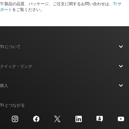
TI 製品の品質、パッケージ、ご注文に関するお問い合わせは、
TI サ
ポート
をご覧ください。​​​​​​​​​​​​​​
TI について
TI の概要
クイック・リンク
採用情報
お問い合わせ
ニュース
購入
TI E2E™ 設計サポート・フォーラム
ストーリー | チップ開発の舞台裏
TI API スイート
クロスリファレンス検索
TI とつながる
イベント
myTI 法人アカウント
カスタマー・サポート・センター
投資家向け情報
配送、お支払い、および税金