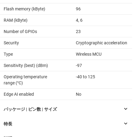
Flash memory (kByte)
96
RAM (kByte)
4, 6
Number of GPIOs
23
Security
Cryptographic acceleration
Type
Wireless MCU
Sensitivity (best) (dBm)
-97
Operating temperature
-40 to 125
range (°C)
Edge AI enabled
No