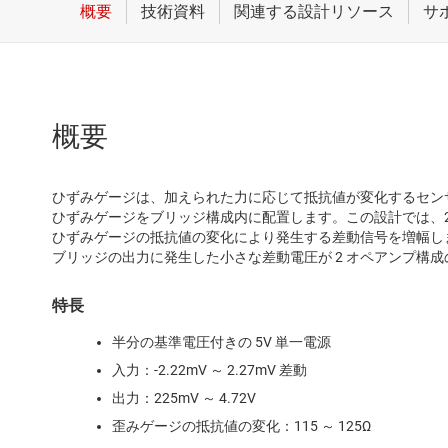
概要
ひずみゲージは、加えられた力に応じて抵抗値が変化するセン
ひずみゲージをブリッジ構成内に配置します。この設計では、2
ひずみゲージの抵抗値の変化により発生する差動信号を増幅しま
ブリッジの出力に発生した小さな差動電圧が 2 オペアンプ構
特長
半分の基準電圧付きの 5V 単一電源
入力：-2.22mV ～ 2.27mV 差動
出力：225mV ～ 4.72V
歪みゲージの抵抗値の変化：115 ～ 125Ω