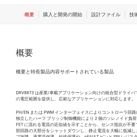
概要
DRV8873 は産業/車載アプリケーション向けの統合型ドライバです。
の電圧範囲を提供し、広範なアプリケーションに対応します。
PH/EN または PWM インターフェイスによりコントローラ
独立したハーフ ブリッジ制御機能により 2 個のソレノイド
FET に流れる電流の近似値を示すことから、センス抵抗が不要
部回路の大部分をシャットダウンし、静止電流を大幅に低減し
プ故障、過電流保護、短絡保護や、nFAULT ピンと SPI レ