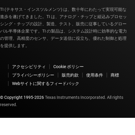
TI (テキサス・インスツルメンツ) は、数十年にわたって実現可能な
進歩を遂げてきました。TI は、アナログ・チップと組込みプロセッ
シング・チップの設計、製造、テスト、販売に従事しているグロー
バル半導体企業です。TI の製品は、システム設計時に効率的な電力
の管理、高精度のセンサ、データ送信に役立ち、優れた制御と処理
を提供します。
アクセシビリティ
Cookie ポリシー
プライバシーポリシー
販売約款
使用条件
商標
Webサイトに関するフィードバック
© Copyright 1995-
2026
Texas Instruments Incorporated. All rights
reserved.