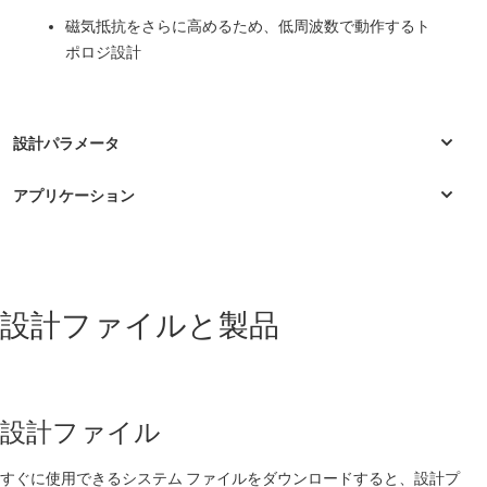
磁気抵抗をさらに高めるため、低周波数で動作するト
ポロジ設計
産業用
設計ファイルと製品
Basic electricity meter
単相電気メーター
多相電気メーター
設計ファイル
多相電気メーター
すぐに使用できるシステム ファイルをダウンロードすると、設計プ