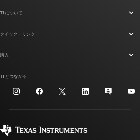
TI について
TI の概要
クイック・リンク
採用情報
お問い合わせ
ニュース
購入
TI E2E™ 設計サポート・フォーラム
ストーリー | チップ開発の舞台裏
TI API スイート
クロスリファレンス検索
TI とつながる
イベント
myTI 法人アカウント
カスタマー・サポート・センター
投資家向け情報
配送、お支払い、および税金
パッケージ
製造
ご注文に関する FAQ
品質と信頼性
コーポレート・シティズンシップ
販売特約店
myTI アカウントの FAQ