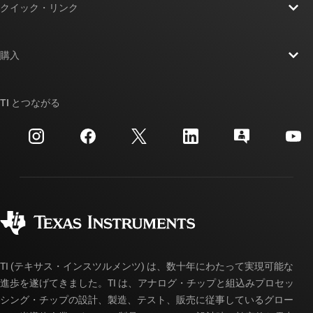
クイック・リンク
採用情報
お問い合わせ
ニュース
購入
TI E2E™ 設計サポート・フォーラム
ストーリー | チップ開発の舞台裏
TI API スイート
クロスリファレンス検索
TI とつながる
イベント
myTI 法人アカウント
カスタマー・サポート・センター
投資家向け情報
配送、お支払い、および税金
パッケージ
製造
ご注文に関する FAQ
品質と信頼性
コーポレート・シティズンシップ
販売特約店
myTI アカウントの FAQ
TI (テキサス・インスツルメンツ) は、数十年にわたって実現可能な
進歩を遂げてきました。TI は、アナログ・チップと組込みプロセッ
シング・チップの設計、製造、テスト、販売に従事しているグロー