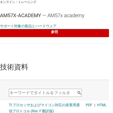
Arago ディストリビューションに関する追加のリソースは、arago-
オンライン・トレーニング
project.org で入手できます。
AM57X-ACADEMY
—
AM57x academy
特長
サポート対象の製品とハードウェア
Linux の特長
参照
Open Linux のサポート
Linux のカーネルとブートローダ
ファイル システム
技術資料
Qt/Webkit アプリケーション フレームワーク
3D グラフィックスのサポート
統合型の WLAN と Bluetooth® のサポート
GUI ベースのアプリケーション ランチャー
サンプル アプリケーション：