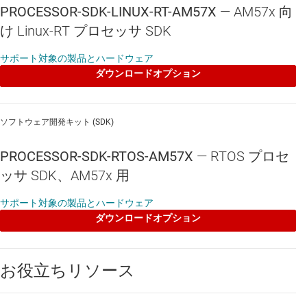
Linaro GNU compiler collection (GCC) ツール チェーン
PROCESSOR-SDK-LINUX-RT-AM57X
—
AM57x 向
け Linux-RT プロセッサ SDK
Linaro ツールチェーン - サポート
サポート対象の製品とハードウェア
Linaro ツールチェーンは、Cortex-A プロセッサ向けに最適化され
ダウンロードオプション
た、信頼性の高い商用グレードのツールで構成されています。この
ツールチェーンは TI のほか、Linaro のスタッフ エンジニア、メンバ
ー デベロッパー企業やオープン ソース コミュニティのメンバーで構
ソフトウェア開発キット (SDK)
成される Linaro コミュニティによって包括的にサポートされていま
す。Linaro ツール、ソフトウェア、テスト手順はプロセッサ SDK の
PROCESSOR-SDK-RTOS-AM57X
—
RTOS プロセ
最新リリースに付属しています。
ッサ SDK、AM57x 用
Yocto Project™ をサポート
サポート対象の製品とハードウェア
Yocto Project は、Linux Foundation が推進するオープンソース コラ
ダウンロードオプション
ボレーションであり、組込み Linux ソフトウェア ディストリビュー
ションを構築するためのフレームワークを簡素化します。TI は
Arago ディストリビューションを通じてこれを入手可能にしていま
お役立ちリソース
す。Arago Project は、無償かつオープンなツール チェーンを使用し
て構築されており、検証済みかつ試験済みでサポート対象になって
いるパッケージ サブセットを提供しています。Yocto Project と TI の