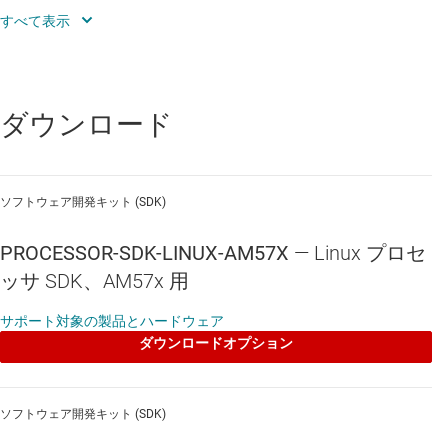
Linaro GNU compiler collection (GCC) ツール チェーン
Yocto Project™ OE Core 互換ファイル システム
RTOS の構成要素：
ダウンロード
TI-RTOS カーネル：TI のデバイス向け軽量リアルタイム組
込みオペレーティング システム
ソフトウェア開発キット (SDK)
チップ サポート ライブラリ、ドライバ、基本的なボード
サポート ユーティリティ
PROCESSOR-SDK-LINUX-AM57X
—
Linux プロセ
コア間とデバイス間の通信に対応するプロセッサ間通信機
ッサ SDK、AM57x 用
能
サポート対象の製品とハードウェア
C66x の最適化済みアルゴリズム ライブラリ
ダウンロードオプション
基本的なネットワーク スタックとプロトコル
ソフトウェア開発キット (SDK)
ブートローダとブート ユーティリティ