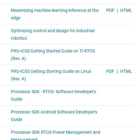
ARM のベンチマーク：Dhrystone、Linpack、
Whetstone
Webkit ウェブ ブラウザ
Soft Wifi アクセス ポイント
暗号化：AES、3DES、MD5、SHA
マルチメディア：GStreamer/FFMPEG
プログラマブル リアルタイム ユニット (PRU)
フラッシュ ツールと Pin Mux Utility を含むホスト ツール
Linux 開発向けの Code Composer Studio™ IDE
資料
RTOS の特長