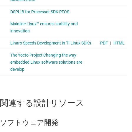
フル ドライバが利用可能
ファイル システム
ベアメタル セカンダリ ブートローダ
デバッグと計測用のユーティリティ
ボード サポート パッケージ
デモとサンプル
Pin Mux と Clock Tree ユーティリティを含むホスト ツール
RTOS 開発向けの Code Composer Studio™ IDE
関連する設計リソース
資料
プロセッサ SDK は無料で TI に対するランタイム ロイヤリティも不要
ソフトウェア開発
です。