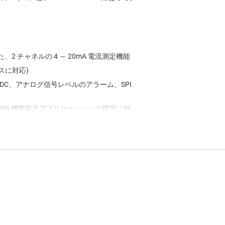
、2 チャネルの 4 ～ 20mA 電流測定機能
スに対応)
 ADC、アナログ信号レベルのアラーム、SPI
(IEC 61508 機能安全アプリケーションの開発に対
ンすることで、バックエンドに対して信頼