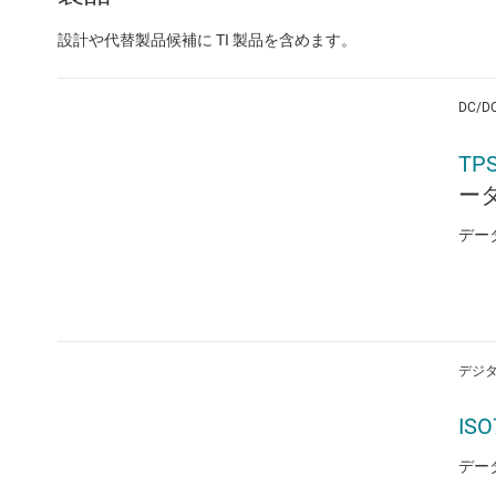
設計や代替製品候補に TI 製品を含めます。
DC/
TP
ー
デー
デジタ
ISO
デー