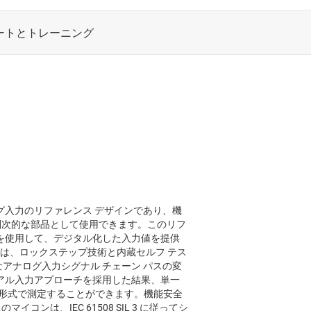
 アナログ入力のリファレンス デザインであり、機
 で副次的な部品として使用できます。このリフ
DC) を使用して、デジタル化した入力値を提供
 CPU は、ロックステップ技術と内蔵セルフ テス
択可能なアナログ入力シグナル チェーン パスの変
アル入力アプローチを採用した結果、単一
を冗長形式で測定することができます。機能安全
スのマイコンは、IEC 61508 SIL 3 に従ってシ