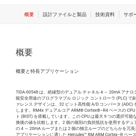
概要
TIDA-00548 は、絶縁型のデュアル チャネル 4 ～ 20mA
能安全用途のプログラマブル ロジック コントローラ (PLC)
ァレンス デザインは、32 ビット高性能 A/D コンバータ (A
します。RM4x デュアルコア ARM® Cortex®–R4 ベースの
ト (BIST) を搭載しています。この CPU は最大 9 つの選
換後の値を比較します。2 個の個別の負担抵抗を使用するデュ
の 4 ～ 20mA ループまたは 2 個の独立ループのどちらか
アプリケーションに適した Hercules™ RM ARM Cortex–R ベー