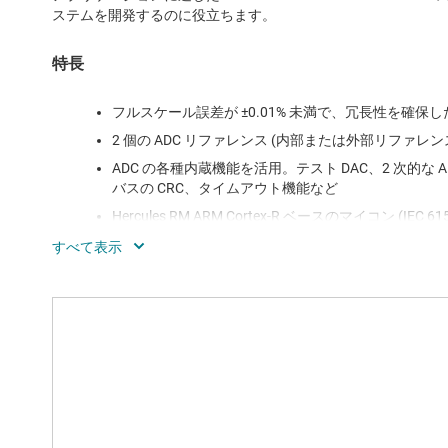
ステムを開発するのに役立ちます。
特長
フルスケール誤差が ±0.01% 未満で、冗長性を確保した
2 個の ADC リファレンス (内部または外部リファレン
ADC の各種内蔵機能を活用。テスト DAC、2 次的な
バスの CRC、タイムアウト機能など
Hercules RM ARM Cortex-R ベースのマイコン 
応)
障害発生時にアイソレータが他の回路をシャットダウ
性の高い通知を提供
採用 IC すべての特長：4 x 10^8 を上回る MTBF