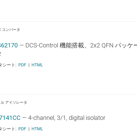
DC コンバータ
S62170
—
DCS-Control 機能搭載、2x2 QFN パ
タ
タシート:
PDF
|
HTML
ル アイソレータ
7141CC
—
4-channel, 3/1, digital isolator
タシート:
PDF
|
HTML