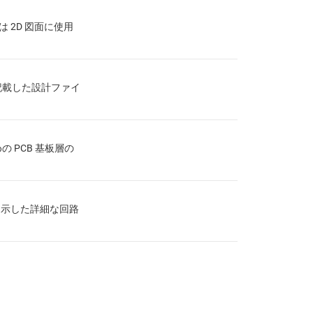
は 2D 図面に使用
記載した設計ファイ
の PCB 基板層の
を示した詳細な回路