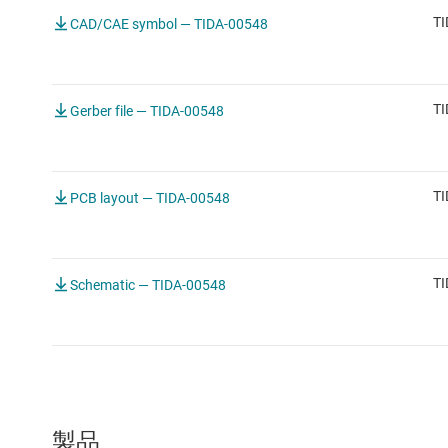
TI
CAD/CAE symbol — TIDA-00548
TI
Gerber file — TIDA-00548
TI
PCB layout — TIDA-00548
TI
Schematic — TIDA-00548
製品