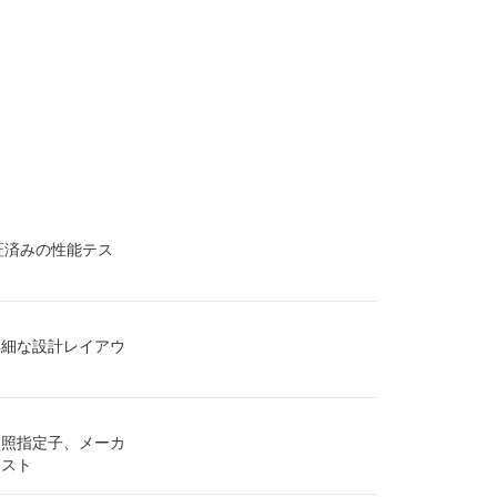
証済みの性能テス
詳細な設計レイアウ
参照指定子、メーカ
リスト