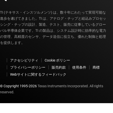
TI (テキサス・インスツルメンツ) は、数十年にわたって実現可能な
進歩を遂げてきました。TI は、アナログ・チップと組込みプロセッ
シング・チップの設計、製造、テスト、販売に従事しているグロー
バル半導体企業です。TI の製品は、システム設計時に効率的な電力
の管理、高精度のセンサ、データ送信に役立ち、優れた制御と処理
を提供します。
アクセシビリティ
Cookie ポリシー
プライバシーポリシー
販売約款
使用条件
商標
Webサイトに関するフィードバック
© Copyright 1995-
2026
Texas Instruments Incorporated. All rights
reserved.