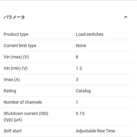
Product type
Load switches
Current limit type
None
Vin (max) (V)
8
Vin (min) (V)
1.2
Imax (A)
3
Rating
Catalog
Number of channels
1
Shutdown current (ISD)
0.15
(typ) (µA)
Soft start
Adjustable Rise Time