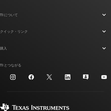
TI について
TI の概要
クイック・リンク
採用情報
お問い合わせ
ニュース
購入
TI E2E™ 設計サポート・フォーラム
ストーリー | チップ開発の舞台裏
TI API スイート
クロスリファレンス検索
TI とつながる
イベント
myTI 法人アカウント
カスタマー・サポート・センター
投資家向け情報
配送、お支払い、および税金
パッケージ
製造
ご注文に関する FAQ
品質と信頼性
コーポレート・シティズンシップ
販売特約店
myTI アカウントの FAQ