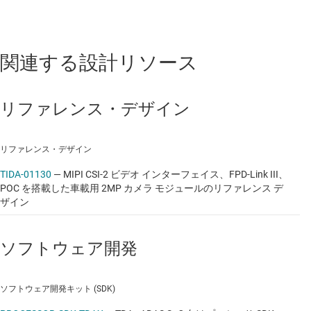
データシート:
PDF
|
HTML
LOW-POWER MCUS
関連する設計リソース
MSP430F2272
—
32KB フラッシュ、512 バイト
SRAM、10 ビット ADC、I2C/SPI/UART 搭載、
リファレンス・デザイン
16MHz MCU
データシート:
PDF
リファレンス・デザイン
TIDA-01130
—
MIPI CSI-2 ビデオ インターフェイス、FPD-Link III、
非反転バッファとドライバ
POC を搭載した車載用 2MP カメラ モジュールのリファレンス デ
ザイン
SN74LVC1G125-Q1
—
車載、3 ステート出力、
シングル、1.65V ～ 5.5V バッファ
ソフトウェア開発
データシート:
PDF
|
HTML
ソフトウェア開発キット (SDK)
プロトコル / バス スイッチ / マルチプレクサ