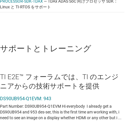
PROCESSOR-SDK-TDAX
—
TDAx ADAS SoC 向けプロセッサ SDK：
Linux と TI-RTOS をサポート
TS3USB221A-Q1
—
車載向け、ESD 保護、ハイ
スピード USB 2.0 (480Mbps)、1:2 マルチプレク
サ / デマルチプレクサ スイッチ
データシート:
PDF
|
HTML
サポートとトレーニング
TI E2E™ フォーラムでは、TI のエンジ
ニアからの技術サポートを提供