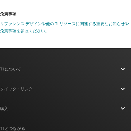
免責事項
リファレンス デザインや他の TI リソースに関連する重要なお知らせや
免責事項を参照ください。
TI について
TI の概要
クイック・リンク
採用情報
お問い合わせ
ニュース
購入
TI E2E™ 設計サポート・フォーラム
ストーリー | チップ開発の舞台裏
TI API スイート
クロスリファレンス検索
TI とつながる