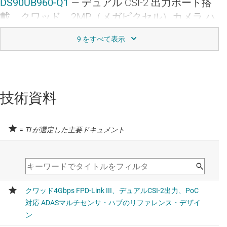
DS90UB960-Q1
—
デュアル CSI-2 出力ポート搭
載、クワッド、2MP（メガピクセル）カメラ ハ
ブ FPD-Link III デシリアライザ
データシート:
PDF
|
HTML
ハイサイド スイッチ
技術資料
TPS4H160-Q1
—
車載、調整可能な電流制限機能
搭載、40V、160mΩ、4 チャネル スマート ハイ
サイド スイッチ
=
TI が選定した主要ドキュメント
データシート:
PDF
|
HTML
理想ダイオードと OR コントローラ
LM74700-Q1
—
車載、3.2V ～ 65V、80μA の静止
電流 (IQ)、理想ダイオード コントローラ