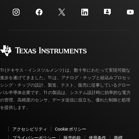
イベント
myTI 法人アカウント
カスタマー・サポート・センター
投資家向け情報
配送、お支払い、および税金
パッケージ
製造
ご注文に関する FAQ
品質と信頼性
コーポレート・シティズンシップ
販売特約店
myTI アカウントの FAQ
TI (テキサス・インスツルメンツ) は、数十年にわたって実現可能な
進歩を遂げてきました。TI は、アナログ・チップと組込みプロセッ
シング・チップの設計、製造、テスト、販売に従事しているグロー
バル半導体企業です。TI の製品は、システム設計時に効率的な電力
の管理、高精度のセンサ、データ送信に役立ち、優れた制御と処理
を提供します。
アクセシビリティ
Cookie ポリシー
プライバシーポリシー
販売約款
使用条件
商標