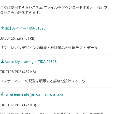
ADAS ドメイン・コントローラ
すぐに使用できるシステム ファイルをダウンロードすると、設計プ
ロセスを迅速化できます。
ADAS ドメイン・コントローラ
ADAS ドメイン・コントローラ
設計ガイド — TIDA-01323
ADAS ドメイン・コントローラ
JAJU425.null (null KB)
ADAS ドメイン・コントローラ
リファレンス デザインの概要と検証済みの性能テスト データ
ミラー置き換え / カメラ ミラー システム
Assembly drawing — TIDA-01323
ミラー置き換え / カメラ ミラー システム
TIDRTR8.PDF (437 KB)
ミラー置き換え / カメラ ミラー システム
コンポーネントの配置を明示する詳細な設計レイアウト
処理機能搭載フロント カメラ
Bill of materials (BOM) — TIDA-01323
処理機能搭載フロント カメラ
TIDRTR7.PDF (174 KB)
自動運転モジュール