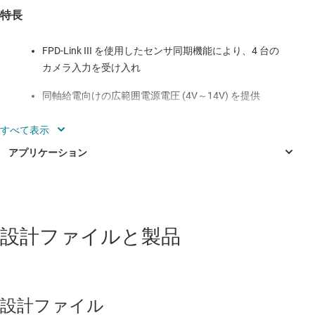
特長
FPD-Link III を使用したセンサ同期機能により、4 台の
カメラ入力を受け入れ
同軸給電向けの広範囲電源電圧 (4V～14V) を提供
CSI-2 インターフェイス経由で TDA3 と TDA2Plus の各
EVM に直接接続可能
互換性のある FPD-Link III DS90UB953 シリアライザを
使用している任意のカメラとの組み合わせで動作
車載
逆電流保護機能を搭載しており、自動車バッテリから
ボードへの直接電力供給が可能
設計ファイルと製品
ADAS およびインフォテインメント フュージョン コントロー
ラ
ADAS およびインフォテインメント フュージョン コントロー
ラ
設計ファイル