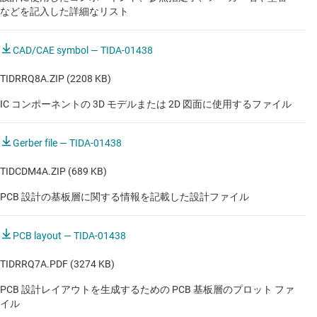
などを記入した詳細なリスト
シングル・ボード・コンピュータ
CAD/CAE symbol — TIDA-01438
スタンドアロン・リモート IO
TIDRRQ8A.ZIP (2208 KB)
ソース・メジャー・ユニット（SMU）
IC コンポーネントの 3D モデルまたは 2D 図面に使用するファイル
バッテリ セルの形成とテスト機器
バッテリ セルの形成とテスト機器
Gerber file — TIDA-01438
パワー・コンディショニング
TIDCDM4A.ZIP (689 KB)
パワー・コンディショニング
PCB 設計の基板層に関する情報を記載した設計ファイル
ヒューマノイド (ヒト型ロボット) のシステム コントローラ
PCB layout — TIDA-01438
ヒューマノイド (ヒト型ロボット) のシステム コントローラ
TIDRRQ7A.PDF (3274 KB)
ヒューマノイド (ヒト型ロボット) のシステム コントローラ
PCB 設計レイアウトを生成するための PCB 基板層のプロット ファ
イル
ポータブル現場用計測器