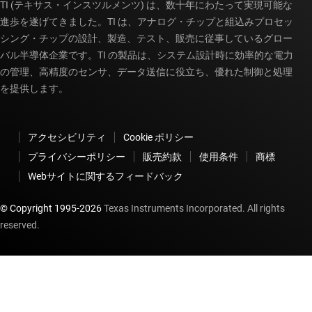
TI (テキサス・インスツルメンツ) は、数十年にわたって実現可能な
飛行制御ユニット
進歩を遂げてきました。TI は、アナログ・チップと組込みプロセッ
飛行制御ユニット
シング・チップの設計、製造、テスト、販売に従事しているグロー
バル半導体企業です。TI の製品は、システム設計時に効率的な電力
の管理、高精度のセンサ、データ送信に役立ち、優れた制御と処理
車載
を提供します。
ロボットの CPU とコンピューティング・ボード
アクセシビリティ
Cookie ポリシー
プライバシーポリシー
販売約款
使用条件
商標
Webサイトに関するフィードバック
© Copyright 1995-
2026
Texas Instruments Incorporated. All rights
reserved.