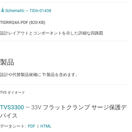
メモリと半導体の試験装置
Schematic — TIDA-01438
メモリと半導体の試験装置
TIDRRQ4A.PDF (820 KB)
モジュール搭載 Arm ベース・コンピュータ
設計レイアウトとコンポーネントを示した詳細な回路図
モジュール搭載の X86 ベース コンピュータ
レーダー / マイクロ波レベル・トランスミッタ
製品
レーダー / マイクロ波レベル・トランスミッタ
設計や代替製品候補に TI 製品を含めます。
ロジスティクス・ロボットのシステム・コントローラ
ロジスティクス・ロボットのシステム・コントローラ
TVS ダイオード
ロボットの CPU とコンピューティング・ボード
TVS3300
—
33V フラットクランプ サージ保護デ
ロボットの CPU とコンピューティング・ボード
バイス
卓上デジタル・マルチメータ（DMM）
データシート:
PDF
|
HTML