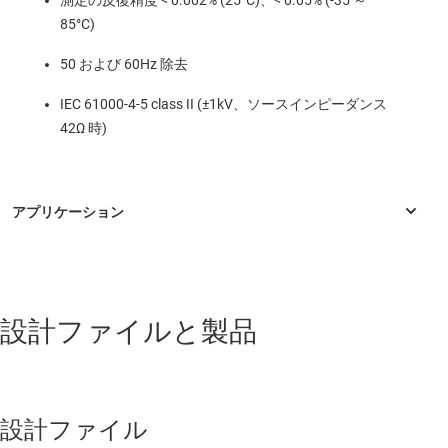
測定の反復精度 < 0.002% (25°C)、< 0.05% (-35 ～
85°C)
50 および 60Hz 除去
IEC 61000-4-5 class II (±1kV、ソースインピーダンス
42Ω 時)
産業用
設計ファイルと製品
Channel isolated analog input module
Digital output module IEC61131-2
LCD テスト
設計ファイル