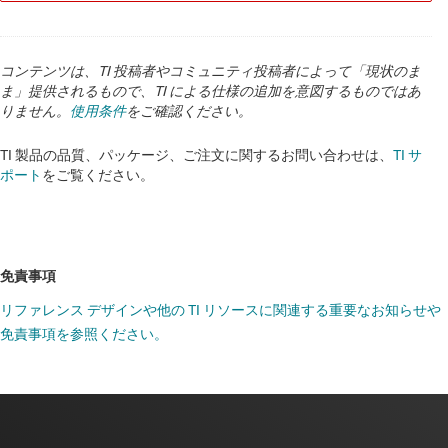
超音波レベル・トランスミッタ
超音波レベル・トランスミッタ
コンテンツは、TI 投稿者やコミュニティ投稿者によって「現状のま
超音波流量トランスミッタ
ま」提供されるもので、TI による仕様の追加を意図するものではあ
りません。
使用条件
をご確認ください。
超音波流量トランスミッタ
TI 製品の品質、パッケージ、ご注文に関するお問い合わせは、
TI サ
超音波流量トランスミッタ
ポート
をご覧ください。
車載インターフェイスと通信向けハードウェア イン ザ ループ
(HIL) テスタ
近赤外線（NIR）分光器：卓上型
免責事項
防衛無線
リファレンス デザインや他の TI リソースに関連する重要なお知らせや
免責事項を参照ください。
電力分析器と電力量計（AC/DC）
電力分析器と電力量計（AC/DC）
電力分析器と電力量計（AC/DC）