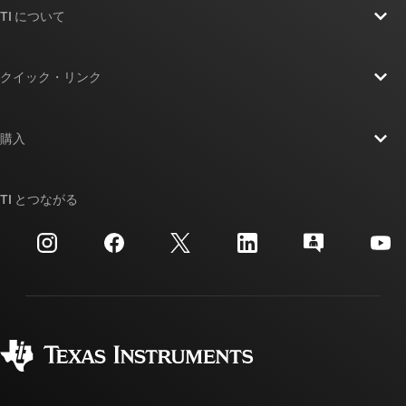
TI について
電力品質分析器
電圧 / 電流入力モジュール
TI の概要
クイック・リンク
電子戦
採用情報
お問い合わせ
電磁（MID）流量トランスミッタ
ニュース
購入
TI E2E™ 設計サポート・フォーラム
電磁（MID）流量トランスミッタ
ストーリー | チップ開発の舞台裏
TI API スイート
電磁（MID）流量トランスミッタ
クロスリファレンス検索
TI とつながる
イベント
myTI 法人アカウント
静電容量性レベル・トランスミッタ
カスタマー・サポート・センター
投資家向け情報
配送、お支払い、および税金
静電容量性レベル・トランスミッタ
パッケージ
製造
ご注文に関する FAQ
静電容量性圧力トランスミッタ
品質と信頼性
コーポレート・シティズンシップ
販売特約店
静電容量性圧力トランスミッタ
myTI アカウントの FAQ
飛行制御ユニット