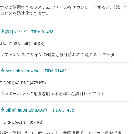
LVDT 圧力トランスミッタ
すぐに使用できるシステム ファイルをダウンロードすると、設計プ
LVDT 圧力トランスミッタ
ロセスを迅速化できます。
Programmable DC power supply
設計ガイド — TIDA-01438
UPS - 単相ライン インタラクティブ
JAJU293A.null (null KB)
インペラ / タービン流量トランスミッタ
リファレンス デザインの概要と検証済みの性能テスト データ
インペラ / タービン流量トランスミッタ
Assembly drawing — TIDA-01438
コリオリ流量トランスミッタ
TIDRRQ6A.PDF (478 KB)
コリオリ流量トランスミッタ
コンポーネントの配置を明示する詳細な設計レイアウト
コリオリ流量トランスミッタ
シリコン圧力トランスミッタ
Bill of materials (BOM) — TIDA-01438
シリコン圧力トランスミッタ
TIDRRQ5A.PDF (67 KB)
シングル・ボード・コンピュータ
設計に使用したコンポーネント、参照指定子、メーカー名や型番