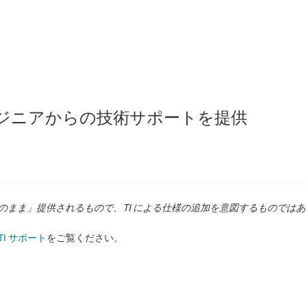
V ～ 6V 入力、9A、スタッカブル、同期整流降圧コ
のエンジニアからの技術サポートを提供
7V ～ 6V 入力、12A スタッカブル、同期整流降圧
状のまま」提供されるもので、TI による仕様の追加を意図するものでは
TI サポート
をご覧ください。
.7V ～ 6V 入力、15A、スタッカブル、同期整流