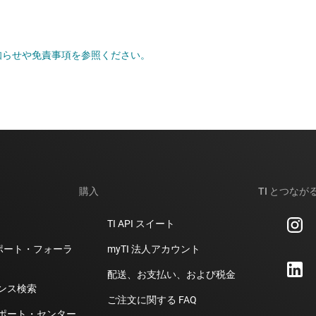
お知らせや免責事項を参照ください。
V ～ 6V 入力、15A、スタッカブル、同期整流降圧
購入
TI とつなが
V ～ 6V 入力、20A、スタッカブル、同期整流降圧
TI API スイート
計サポート・フォーラ
myTI 法人アカウント
配送、お支払い、および税金
ンス検索
V ～ 6V 入力、25A、スタッカブル、同期整流降圧
ご注文に関する FAQ
ポート・センター