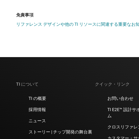
データシート:
PDF
|
HTML
免責事項
リファレンス デザインや他の TI リソースに関連する重要な
DC/DC コンバータ
TPS62874-Q1
—
車載、2.7
データシート:
PDF
|
HTML
DC/DC コンバータ
TI について
クイック・リンク
TPS62875-Q1
—
車載、2.7
データシート:
PDF
|
HTML
TI の概要
お問い合わせ
採用情報
TI E2E™ 設
DC/DC コンバータ
ム
ニュース
クロスリファレ
TPS62876-Q1
—
車載、2.7
ストーリー | チップ開発の舞台裏
カスタマー・サ