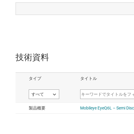
DC/
TPS
デー
技術資料
DC/
TPS
デー