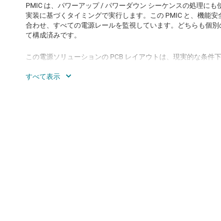
PMIC は、パワーアップ / パワーダウン シーケンスの処理
実装に基づくタイミングで実行します。この PMIC と、機能安
合わせ、すべての電源レールを監視しています。どちらも個別
て構成済みです。
この電源ソリューションの PCB レイアウトは、現実的な条
するための推奨レイヤ数 (基板の層数)、積層方法、部品のフ
にできる限り近い状態に維持しました。
このデザインで使用したすべての電源電圧と電源シーケンスは、Mobil
ことをテスト済みです。テスト レポートにアクセスするには、お近
担当者または販売特約店にお問い合わせください。