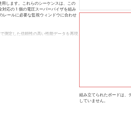
にも使用します。これらのシーケンスは、この
全対応の 1 個の電圧スーパーバイザを組み
のレールに必要な監視ウィンドウに合わせ
件下で測定した信頼性の高い性能データを再現
ットプリントなど、実際のアプリケーション
eye の EyeQ6L SoC の要件を満たす
くの TI (テキサス・インスツルメンツ)
組み立てられたボードは、
していません。