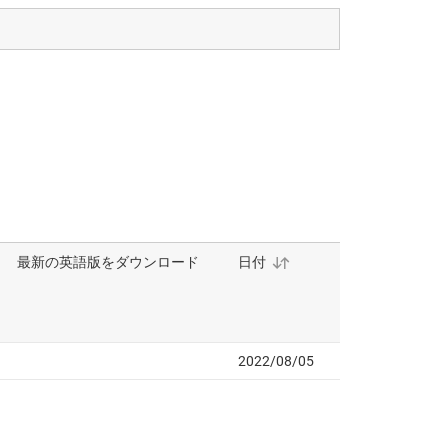
2.7V ～ 6V、3A 降圧コンバータ
A、スタッカブル、同期整流降圧コンバータ