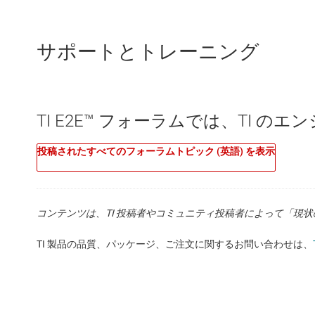
サポートとトレーニング
DC/DC コンバータ
TPS62871-Q1
—
車載、2.7
TI E2E™ フォーラムでは、TI 
データシート:
PDF
|
HTML
投稿されたすべてのフォーラムトピック (英語) を表示
DC/DC コンバータ
TPS62872-Q1
—
車載用、2.
コンテンツは、TI 投稿者やコミュニティ投稿者によって「現
データシート:
PDF
|
HTML
TI 製品の品質、パッケージ、ご注文に関するお問い合わせは、
DC/DC コンバータ
TPS62873-Q1
—
車載対応、2