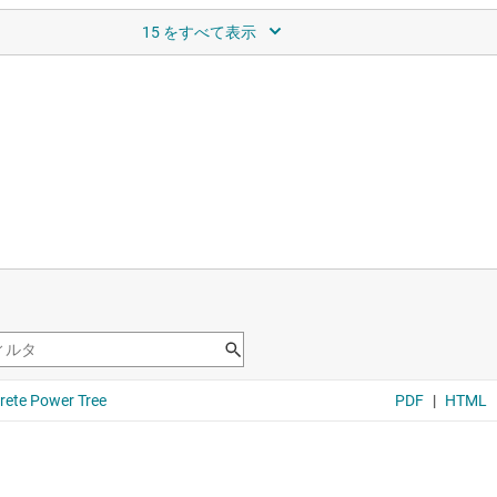
DC コンバータ
628503-Q1
—
車載対応、SOT583 パッケージ封止、
タシート:
PDF
|
HTML
DC コンバータ
62870-Q1
—
車載対応、2.7V ～ 6V 入力、6
タシート:
PDF
|
HTML