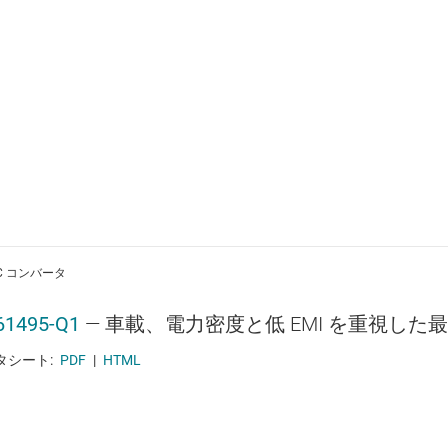
DC コンバータ
61495-Q1
—
車載、電力密度と低 EMI を重視した
タシート:
PDF
|
HTML