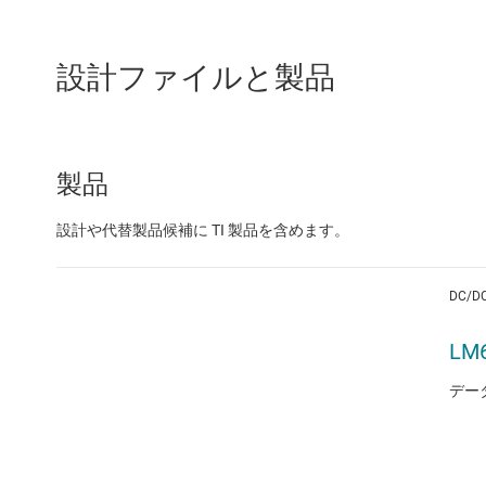
設計ファイルと製品
製品
設計や代替製品候補に TI 製品を含めます。
DC/
LM
デー