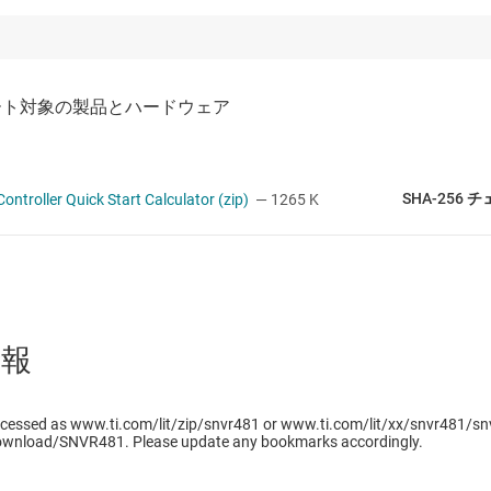
SHA-256
troller Quick Start Calculator (zip)
— 1265 K
情報
cessed as www.ti.com/lit/zip/snvr481 or www.ti.com/lit/xx/snvr481/snv
ownload/SNVR481. Please update any bookmarks accordingly.