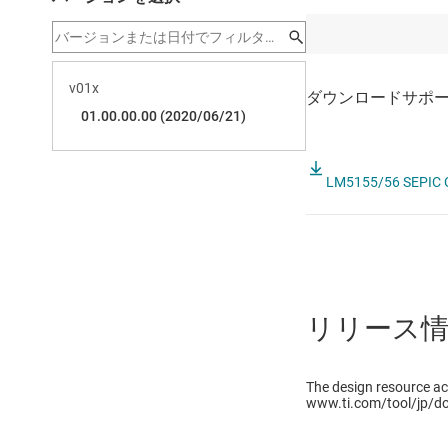
LM5155/56 SEPIC Con
リリース
The design resource ac
www.ti.com/tool/jp/d