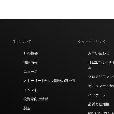
TI について
クイック・リンク
TI の概要
お問い合わせ
採用情報
TI E2E™ 設
ム
ニュース
クロスリファレ
ストーリー | チップ開発の舞台裏
カスタマー・サ
イベント
パッケージ
投資家向け情報
品質と信頼性
製造
myTI アカウント