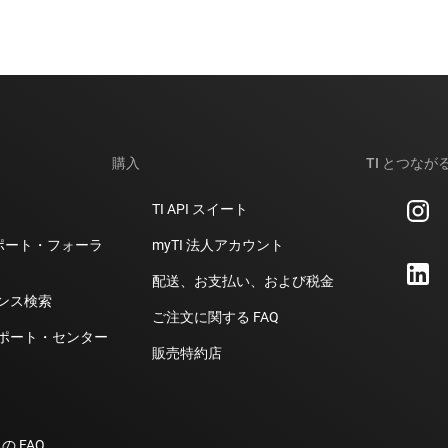
購入
TI とつなが
TI API スイート
計サポート・フォーラ
myTI 法人アカウント
配送、お支払い、および税金
ンス検索
ご注文に関する FAQ
ポート・センター
販売特約店
の FAQ