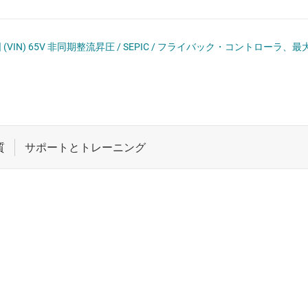
 ドライバ
ロジックと電圧変換
ET
ワイヤレス コネクティビティ
範囲 (VIN) 65V 非同期整流昇圧 / SEPIC / フライバック・コントロー
受動 (パッシブ) とディスクリート
絶縁