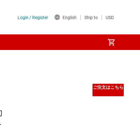
Other power management
PoE (パワー オーバー イーサネット) IC
ご注文はこちら
ゲート ドライバ
力
シーケンサ
ト
スーパーバイザとリセット IC