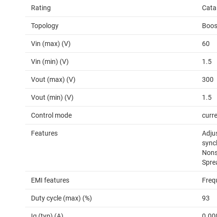
Rating
Cata
Topology
Boos
Vin (max) (V)
60
Vin (min) (V)
1.5
Vout (max) (V)
300
Vout (min) (V)
1.5
Control mode
curr
Features
Adjus
synch
Nons
Spre
EMI features
Freq
Duty cycle (max) (%)
93
Iq (typ) (A)
0.00