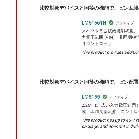
比較対象デバイスと同等の機能で、ピン互換
LM51561H
スペクトラム拡散機能搭載、ヒ
力電圧範囲 (VIN)、非同期整流昇
各コントローラ
This product provides additio
比較対象デバイスと同等の機能で、ピン配置
LM5155
2.2MHz、広い入力電圧範囲 (V
載、非同期整流昇圧コントロ
This product has up to 45-V 
package, and does not includ