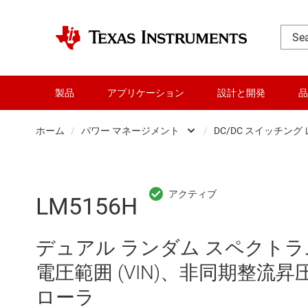
製品
アプリケーション
設計と開発
品
ホーム
/
パワー マネージメント
/
DC/DC スイッチング
DLP 製品
AC/
RF とマイクロ波
DC/
LM5156H
アンプ
DC/
デュアル ランダム スペクトラ
インターフェイス
DDR
電圧範囲 (VIN)、非同期整流昇圧
オーディオ、ハプティクス、および
LCD
ローラ