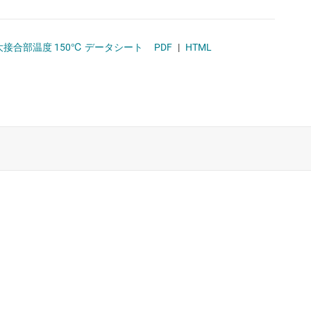
ソリッドステート リレー (半導体リレー)
ハイサイド スイッチおよびコントローラ
ラ、最大接合部温度 150℃ データシート
PDF
|
HTML