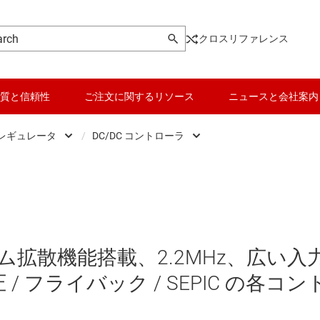
クロスリファレンス
質と信頼性
ご注文に関するリソース
ニュースと会社案内
 レギュレータ
/
DC/DC コントローラ
DC スイッチング レギュレータ
データ コンバータ
DC/DC コントローラ
DC スイッチング レギュレータ
バッテリ管理 IC
DC/DC コンバータ
DC パワー モジュール
パワー マネージメント
ム拡散機能搭載、2.2MHz、広い入
 メモリ向け電源 IC
マイコン (MCU) / プロセッサ
 / フライバック / SEPIC の各コン
ピエゾ
/OLED ディスプレイ向けの電源とドライバ
モータ ドライバ