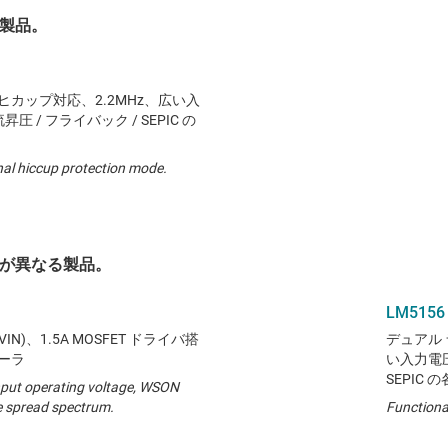
製品。
カップ対応、2.2MHz、広い入
圧 / フライバック / SEPIC の
nal hiccup protection mode.
が異なる製品。
LM5156
IN)、1.5A MOSFET ドライバ搭
デュアル 
ーラ
い入力電圧
SEPIC
input operating voltage, WSON
e spread spectrum.
Functiona