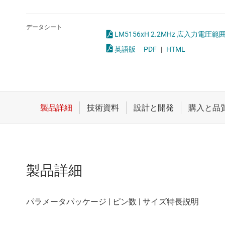
クロックとタイミング
LED
スイッチ/マルチプレクサ
MOSF
データシート
LM5156xH 2.2MHz 広入力電圧
センサ
英語版
PDF
|
HTML
ダイ / ウェハー サービス
製品詳細