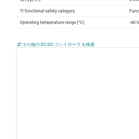
TI functional safety category
Func
Operating temperature range (°C)
-40 
その他の DC/DC コントローラ を検索