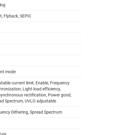
log
t, Flyback, SEPIC
ent mode
table current limit, Enable, Frequency
ronization, Light-load efficiency,
ynchronous rectification, Power good,
ad Spectrum, UVLO adjustable
uency Dithering, Spread Spectrum
049