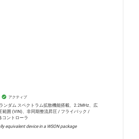
ランダム スペクトラム拡散機能搭載、2.2MHz、広
範囲 (VIN)、非同期整流昇圧 / フライバック /
 の各コントローラ
lly equivalent device in a WSON package