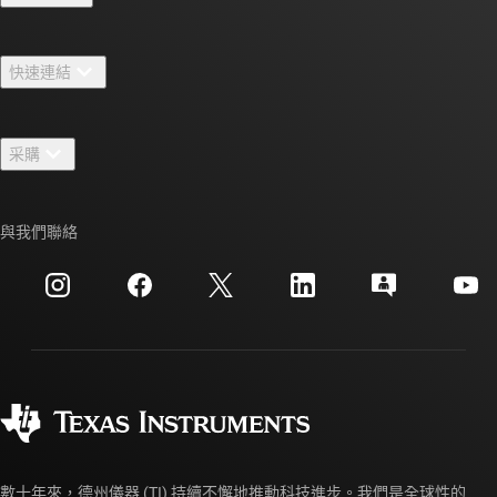
關於 TI 概覽
快速連結
人才招募
聯絡我們
新聞室
采購
TI E2E™ 設計支援論壇
我們的故事 | 晶片幕後
TI API 套件
交互參考搜索
與我們聯絡
活動
myTI 公司帳戶
客戶支援中心
投資人關系
運送、付款與稅金
封裝
製造
訂購 FAQ
品質與可靠性
企業公民
授權經銷商
myTI 帳戶常見問題解答
數十年來，德州儀器 (TI) 持續不懈地推動科技進步。我們是全球性的