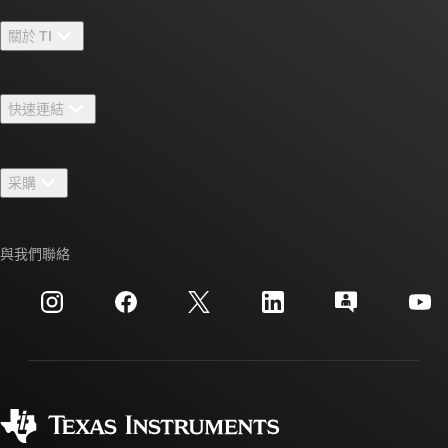
關於 TI
關於 TI 概覽
快速連結
人才招募
聯絡我們
新聞室
采購
TI E2E™ 設計支援論壇
我們的故事 | 晶片幕後
TI API 套件
交互參考搜索
與我們聯絡
活動
myTI 公司帳戶
客戶支援中心
投資人關系
運送、付款與稅金
封裝
製造
訂購 FAQ
品質與可靠性
企業公民
授權經銷商
myTI 帳戶常見問題解答