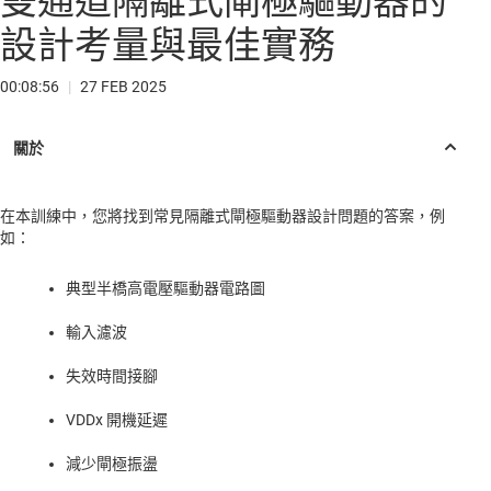
雙通道隔離式閘極驅動器的
設計考量與最佳實務
00:08:56
|
27 FEB 2025
在本訓練中，您將找到常見隔離式閘極驅動器設計問題的答案，例
如：
典型半橋高電壓驅動器電路圖
輸入濾波
失效時間接腳
VDDx 開機延遲
減少閘極振盪