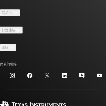
關於 TI
關於 TI 概覽
快速連結
人才招募
聯絡我們
新聞室
采購
TI E2E™ 設計支援論壇
我們的故事 | 晶片幕後
TI API 套件
交互參考搜索
與我們聯絡
活動
myTI 公司帳戶
客戶支援中心
投資人關系
運送、付款與稅金
封裝
製造
訂購 FAQ
品質與可靠性
企業公民
授權經銷商
myTI 帳戶常見問題解答