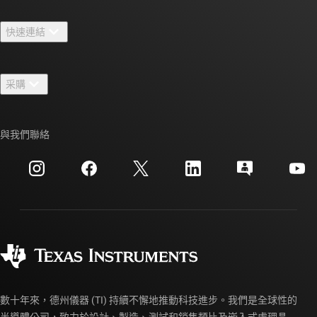
關於 TI 概覽
快速連結
人才招募
聯絡我們
新聞室
采購
TI E2E™ 設計支援論壇
我們的故事 | 晶片幕後
TI API 套件
交互參考搜索
與我們聯絡
活動
myTI 公司帳戶
客戶支援中心
投資人關系
運送、付款與稅金
封裝
製造
訂購 FAQ
品質與可靠性
企業公民
授權經銷商
myTI 帳戶常見問題解答
數十年來，德州儀器 (TI) 持續不懈地推動科技進步。我們是全球性的