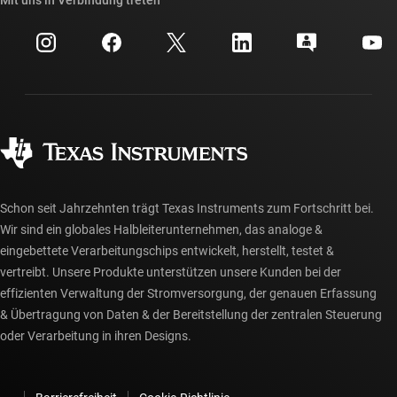
Mit uns in Verbindung treten
Veranstaltungen
myTI-Firmenkonto
Kundensupportzentrum
Investorenbeziehungen
Versand, Zahlung und Steuern
Gehäuse
Fertigung
Häufig gestellte Fragen zu Bestellungen
Qualität & Zuverlässigkeit
Gesellschaftliches Engagement
Autorisierte Händler
myTI-Konto FAQs
Schon seit Jahrzehnten trägt Texas Instruments zum Fortschritt bei.
Wir sind ein globales Halbleiterunternehmen, das analoge &
eingebettete Verarbeitungschips entwickelt, herstellt, testet &
vertreibt. Unsere Produkte unterstützen unsere Kunden bei der
effizienten Verwaltung der Stromversorgung, der genauen Erfassung
& Übertragung von Daten & der Bereitstellung der zentralen Steuerung
oder Verarbeitung in ihren Designs.