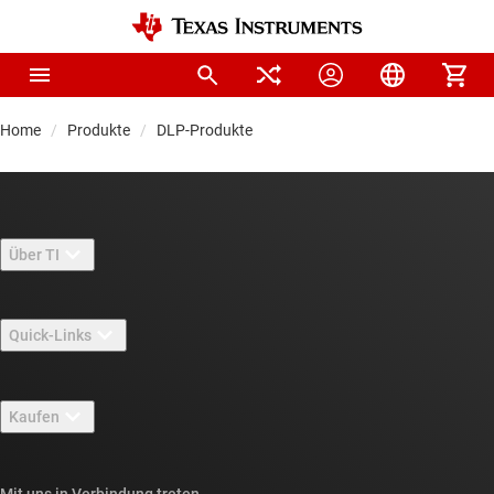
Home
Produkte
DLP-Produkte
Über TI
Über TI – Überblick
Quick-Links
Stellenangebote
Kontakt
Newsroom
Kaufen
TI E2E™-Design-Support-Foren
Unsere Geschichten | Hinter dem Chip
API-Suiten von TI
Querverweis-Suche