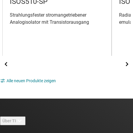
ISOS510-SP
ISO
Strahlungsfester stromangetriebener
Radiat
Analogisolator mit Transistorausgang
emulat
Alle neuen Produkte zeigen
Über TI