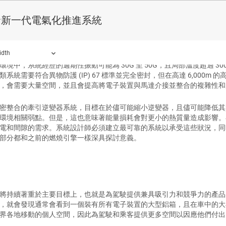
圖 3
UCC5880-Q1 和 UCC14141-Q1 
發新一代電氣化推進系統
受嚴苛環境
idth
環境中，系統經歷的週期性振動可能為 30G 至 50G，且局部溫度超過 
類系統需要符合異物防護 (IP) 67 標準並完全密封，但在高達 6,00
，會需要大量空間，並且會提高將電子裝置與馬達介接並整合的複雜性和
密整合的牽引逆變器系統，目標在於儘可能縮小逆變器，且儘可能降低其
環境相關弱點。但是，這也意味著能量損耗會對更小的熱質量造成影響。
電和間隙的需求。系統設計師必須建立最可靠的系統以承受這些狀況，同
部分都和之前的燃燒引擎一樣深具探討意義。
將持續著重於主要目標上，也就是為駕駛提供兼具吸引力和競爭力的產品
，就會發現通常會看到一個裝有所有電子裝置的大型鋁箱，且在車中的大
界各地移動的個人空間，因此為駕駛和乘客提供更多空間以因應他們付出