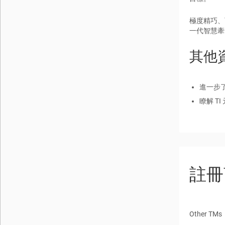
極度精巧、
一代智慧牽
其他
進一步
瞭解 T
註冊
Other TMs