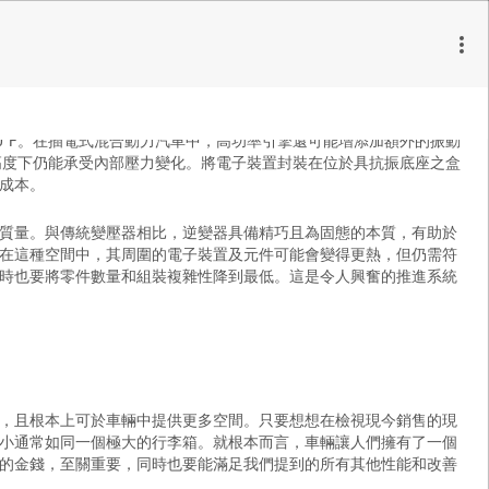
均安裝在電源模組上的閘極驅動器印刷電路板
300°F。在插電式混合動力汽車中，高功率引擎還可能增添加額外的振動
0m 的高度下仍能承受內部壓力變化。將電子裝置封裝在位於具抗振底座之盒
成本。
質量。與傳統變壓器相比，逆變器具備精巧且為固態的本質，有助於
在這種空間中，其周圍的電子裝置及元件可能會變得更熱，但仍需符
時也要將零件數量和組裝複雜性降到最低。這是令人興奮的推進系統
，且根本上可於車輛中提供更多空間。只要想想在檢視現今銷售的現
小通常如同一個極大的行李箱。就根本而言，車輛讓人們擁有了一個
的金錢，至關重要，同時也要能滿足我們提到的所有其他性能和改善