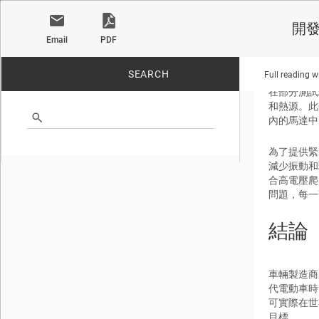
開
Email
PDF
可承
SEARCH
Full reading w
在部分測試
和熱源。此
內的馬達中
No matches found.
為了提供緊
減少振動和
合高電壓爬
問題，每一
結論
車輛製造商
代電動車時
可實際在世
目標。