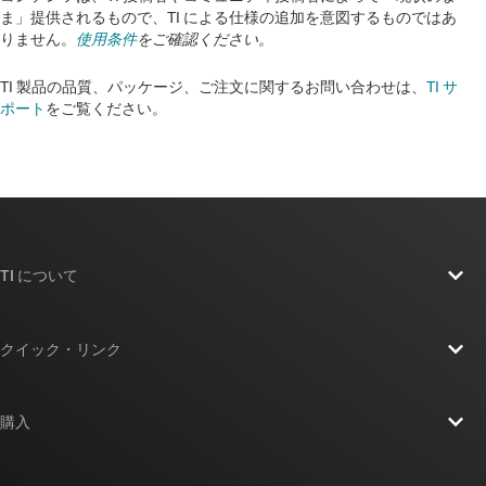
ま」提供されるもので、TI による仕様の追加を意図するものではあ
りません。
使用条件
をご確認ください。
TI 製品の品質、パッケージ、ご注文に関するお問い合わせは、
TI サ
ポート
をご覧ください。​​​​​​​​​​​​​​
TI について
TI の概要
クイック・リンク
採用情報
お問い合わせ
ニュース
購入
TI E2E™ 設計サポート・フォーラム
ストーリー | チップ開発の舞台裏
TI API スイート