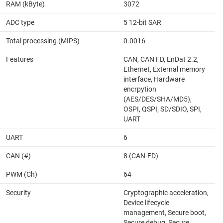
RAM (kByte)
3072
ADC type
5 12-bit SAR
Total processing (MIPS)
0.0016
Features
CAN, CAN FD, EnDat 2.2,
Ethernet, External memory
interface, Hardware
encrpytion
(AES/DES/SHA/MD5),
OSPI, QSPI, SD/SDIO, SPI,
UART
UART
6
CAN (#)
8 (CAN-FD)
PWM (Ch)
64
Security
Cryptographic acceleration,
Device lifecycle
management, Secure boot,
Secure debug, Secure