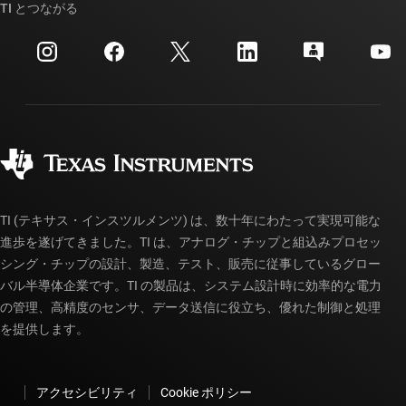
クロスリファレンス検索
TI とつながる
イベント
myTI 法人アカウント
カスタマー・サポート・センター
投資家向け情報
配送、お支払い、および税金
パッケージ
製造
ご注文に関する FAQ
品質と信頼性
コーポレート・シティズンシップ
販売特約店
myTI アカウントの FAQ
TI (テキサス・インスツルメンツ) は、数十年にわたって実現可能な
進歩を遂げてきました。TI は、アナログ・チップと組込みプロセッ
シング・チップの設計、製造、テスト、販売に従事しているグロー
バル半導体企業です。TI の製品は、システム設計時に効率的な電力
の管理、高精度のセンサ、データ送信に役立ち、優れた制御と処理
を提供します。
アクセシビリティ
Cookie ポリシー