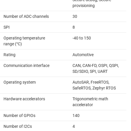
provisioning
Number of ADC channels
30
SPI
8
Operating temperature
-40 to 150
range (°C)
Rating
Automotive
Communication interface
CAN, CAN-FD, OSPI, QSPI,
SD/SDIO, SPI, UART
Operating system
AutoSAR, FreeRTOS,
SafeRTOS, Zephyr RTOS
Hardware accelerators
Trigonometric math
accelerator
Number of GPIOs
140
Number of I2Cs
4