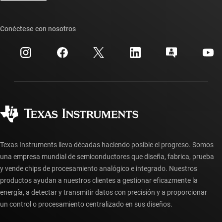
Foros de soporte de diseño de TI E2E™
Nuestras historias | Detrás del chip
Suites de API de TI
Búsqueda de referencias cruzadas
Conéctese con nosotros
Eventos
Cuentas de empresa myTI
Centro de atención al cliente
Relaciones con los inversionistas
Envío, pago e impuestos
Empaque
Fabricación
Preguntas frecuentes sobre pedidos
Calidad y confiabilidad
Ciudadanía corporativa
Distribuidores autorizados
Preguntas frecuentes sobre la cuenta myTI
Texas Instruments lleva décadas haciendo posible el progreso. Somos
una empresa mundial de semiconductores que diseña, fabrica, prueba
y vende chips de procesamiento analógico e integrado. Nuestros
productos ayudan a nuestros clientes a gestionar eficazmente la
energía, a detectar y transmitir datos con precisión y a proporcionar
un control o procesamiento centralizado en sus diseños.