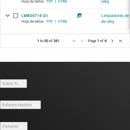
reloj
Hoja de datos:
PDF
|
HTML
LMK04714-Q1
Limpiadores de 
de reloj
Hoja de datos:
PDF
|
HTML
1
to
50
of
381
Page
1
of
8
Sobre TI
Información general sobre Acerca de TI
Enlaces rápidos
Carreras laborales
Contáctenos
Sala de redacción
Comprar