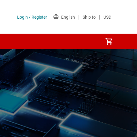
je
y procesadores
s
das