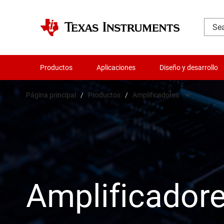
Productos
Aplicaciones
Diseño y desarrollo
Página principal
/
Productos
/
Amplificadores
Amplificador
Audio, háptica
Relojes y sin
Amplificador
Convertidore
Servicios de c