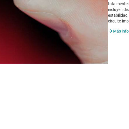
totalmente 
incluyen di
estabilidad
circuito im
Más inf
uide Fifth Edition (Rev. D)
las analógicas más utilizadas.