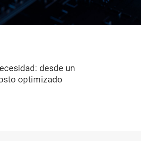
LP
Sensores
Interruptores y multiplexore
Conectividad inalámbrica
necesidad: desde un
costo optimizado