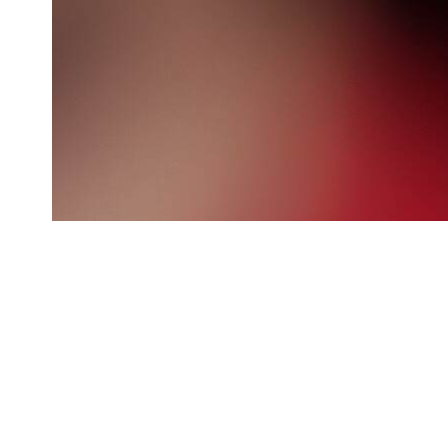
E-BOOK
Analog Engineer’s Pocket Reference G
Descargue un libro electrónico que ponga a su alcance las fórmu