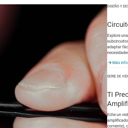
DISEÑO Y D
Circui
Explore una
subcircuito
adaptar fác
necesidades
Más inf
SERIE DE VI
TI Pre
Amplif
Eche un vis
amplificado
corriente),