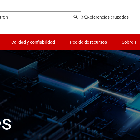
Referencias cruzadas
Calidad y confiabilidad
Pedido de recursos
Sobre TI
es
Lógica y traducción de volta
 y piezoeléctrica
Microcontroladores (MCU) 
cronización
Controladores para motore
es
s de datos
Administración de potencia
hip y oblea
Radiofrecuencia y microon