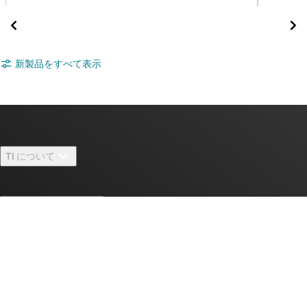
新製品をすべて表示
TI について
TI の概要
クイック・リンク
採用情報
お問い合わせ
ニュース
購入
TI E2E™ 設計サポート・フォーラム
ストーリー | チップ開発の舞台裏
TI API スイート
クロスリファレンス検索
TI とつながる