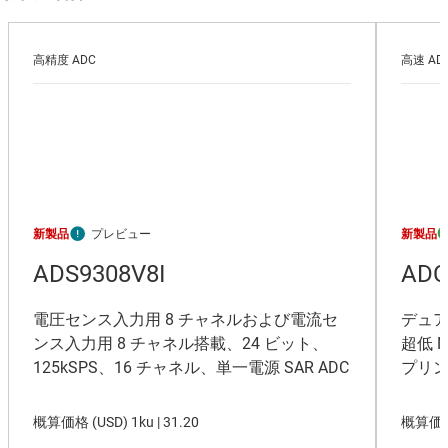
高精度 ADC
高速 ADC
新製品
新製品
ADS9308V8I
ADC
電圧センス入力用 8 チャネルおよび電流セ
デュア
ンス入力用 8 チャネル搭載、24 ビット、
超低 
125kSPS、16 チャネル、単一電源 SAR ADC
プリン
概算価格 (
USD
)
1ku |
31.20
概算価格