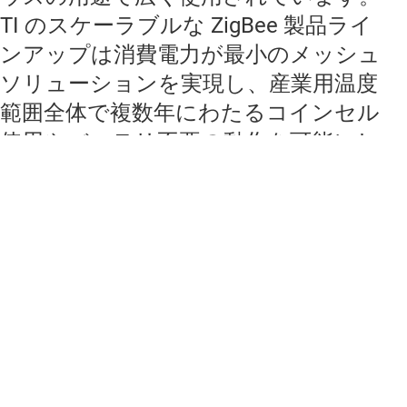
TI のスケーラブルな ZigBee 製品ライ
ンアップは消費電力が最小のメッシュ
ソリューションを実現し、産業用温度
範囲全体で複数年にわたるコインセル
使用やバッテリ不要の動作を可能にし
ます。TI は業界団体 CSA (Connectivity
Standards Alliance：接続規格連盟) の
メンバーであり、10 年以上にわたって
活動してきました。TI は Z-Stack と
ZBOSS を通じて、最新の規格に対応し
た信頼性の高いスタック公開を実現し
ています。