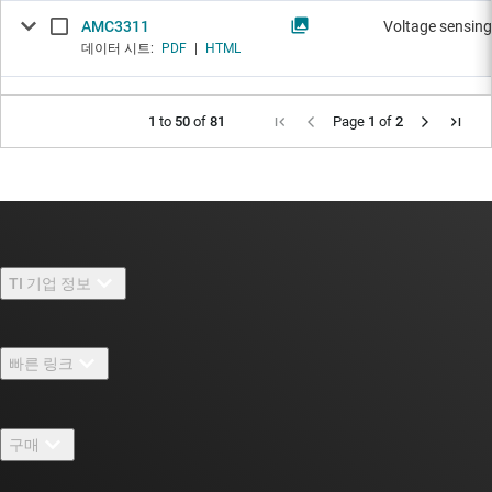
AMC3311
Voltage sensing
데이터 시트:
PDF
|
HTML
1
to
50
of
81
Page
1
of
2
TI 기업 정보
TI 기업 정보 개요
빠른 링크
채용
연락처
뉴스룸
구매
TI E2E™ 설계 지원 포럼
우리의 이야기 | 칩을 만드는 사람들