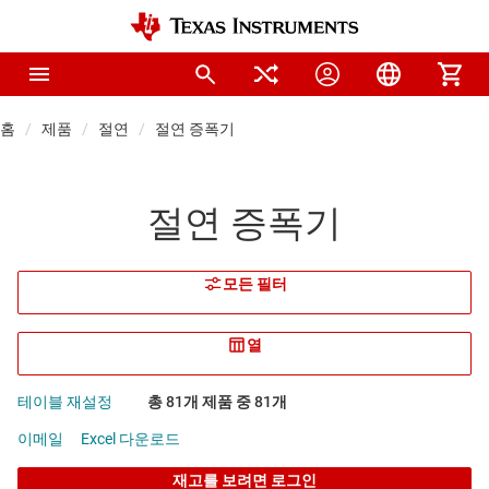
홈
제품
절연
절연 증폭기
절연 증폭기
모든 필터
열
테이블 재설정
총 81개 제품 중 81개
이메일
Excel 다운로드
재고를 보려면 로그인