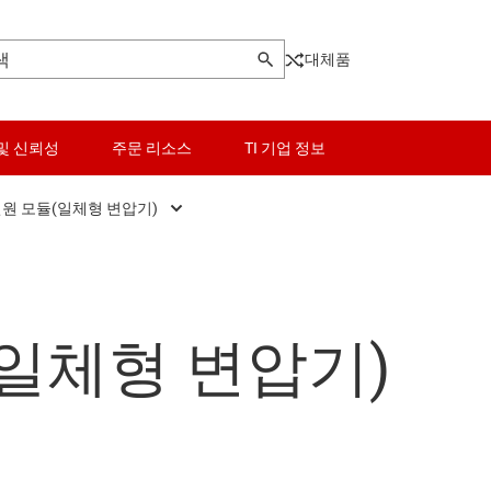
대체품
및 신뢰성
주문 리소스
TI 기업 정보
전원 모듈(일체형 변압기)
 레귤레이터
절연 전원 모듈(일체형 변압기)
로직 및 전압 변환
저압측 스위치
듈
벅 모듈(통합 인덕터)
마이크로컨트롤러(MCU) 및 프로세서
MOSFET
(일체형 변압기)
 레귤레이터
모터 드라이버
멀티 채널 IC(PMIC)
 IC
전력 관리
PoE(Power Over Ethernet) 
버
RF 및 마이크로파
전원 보호 스위치 및 컨트롤러