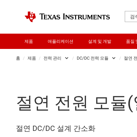
제품
애플리케이션
설계 및 개발
품질 
홈
/
제품
/
전력 관리
/
DC/DC 전력 모듈
/
절연 
증폭기
AC/DC 스위칭
오디오, 햅틱, 피에조
DC/DC 전력 모
절연 전원 모듈
클록 및 타이밍
DC/DC 스위칭
데이터 컨버터
DDR 메모리 전원
다이 및 웨이퍼 서비스
게이트 드라이
절연 DC/DC 설계 간소화