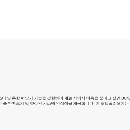
및 컨트롤러
센서
전력계
D 디스플레이 전원 및 드라이버
스위치 및 멀티플렉서
시퀀서
무선 연결
무접점 릴레이
LDO) 레귤레이터
통제기 및 리셋 IC
전압 레퍼런스
 및 통합 변압기 기술을 결합하여 재료 사양서 비용을 줄이고 절연 DC/DC 
은 솔루션 크기 및 향상된 시스템 안정성을 제공합니다. 이 포트폴리오에는 