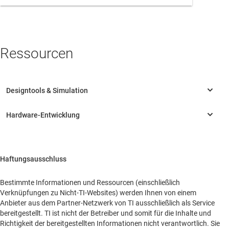
WQXGA, 0,9 Zoll, Hochgeschwindigkeit
Unternehmenssitz
DLP9500
—
Digitales DLP®-Mikrospiegelarray (DMD), 1080p,
0,95 Zoll
12317 Technology Blvd
Ressourcen
Ste 100
Austin, Texas, 78727
United States of America
DLP7000UV
—
Digitaler DLP®-Mikrospiegelbaustein (DMD), 0,7
Zoll, XGA UV
DLP9500UV
—
Digitaler Mikrospiegelbaustein (DMD) DLP®, 0,95
Zoll, 1080p
Haftungsausschluss
Bestimmte Informationen und Ressourcen (einschließlich
Verknüpfungen zu Nicht-TI-Websites) werden Ihnen von einem
Anbieter aus dem Partner-Netzwerk von TI ausschließlich als Service
bereitgestellt. TI ist nicht der Betreiber und somit für die Inhalte und
Richtigkeit der bereitgestellten Informationen nicht verantwortlich. Sie