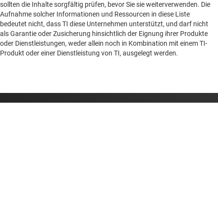
sollten die Inhalte sorgfältig prüfen, bevor Sie sie weiterverwenden. Die
Aufnahme solcher Informationen und Ressourcen in diese Liste
bedeutet nicht, dass TI diese Unternehmen unterstützt, und darf nicht
als Garantie oder Zusicherung hinsichtlich der Eignung ihrer Produkte
oder Dienstleistungen, weder allein noch in Kombination mit einem TI-
Produkt oder einer Dienstleistung von TI, ausgelegt werden.
Über TI
Über TI – Überblick
Quick-Links
Stellenangebote
Kontakt
Newsroom
Kaufen
TI E2E™-Design-Support-Foren
Unsere Geschichten | Hinter dem Chip