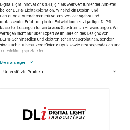
Digital Light Innovations (DLi) gilt als weltweit führender Anbieter
bei der DLP®-Lichtexploration. Wir sind ein Design- und
Fertigungsunternehmen mit vollem Serviceangebot und
umfassender Erfahrung in der Entwicklung einzigartiger DLP®-
basierter Lösungen für ein breites Spektrum an Anwendungen. Wir
verfügen nicht nur über Expertise im Bereich des Designs von
DLP®-Schnittstellen und elektronischen Steuerplatinen, sondern
sind auch auf benutzerdefinierte Optik sowie Prototypendesign und
-entwicklung spezialisiert.
DLi wurde außerdem als erstes Unternehmen ein autorisiertes
DLP®-Design-House von Texas Instruments (TI). DLi arbeitet mit TI
zusammen am Design elektronischer Steuerplatinen, Firmware und
Software für die Explorer-API und Steuerungssoftware, die von der
meistverkauften DLP®-Discovery™-4100-Plattform verwendet
werden. DLi arbeitet auch mit TI zusammen, um die EVMs und
DLPA200
—
Treiber für DLP® Digitalen Mikrospiegelbaustein
Entwicklungskits für DLP® LightCrafter™ 6500 und 9000
(DMD)
herzustellen.
DLPC410
—
DLP®-Controller für digitale Mikrospiegelbausteine
(DMDs) DLP650LNIR, DLP7000, und DLP9500