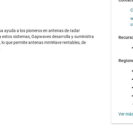
Contac
C
w
u
a ayuda a los pioneros en antenas de radar
estos sistemas, Gapwaves desarrolla y suministra
Recurso
, lo que permite antenas mmWave rentables, de
o.
Region