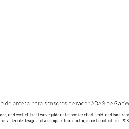
Sede ce
N
G
G
ño de antena para sensores de radar ADAS de Gap
ss, and cost-efficient waveguide antennas for short-, mid- and long-ra
ture a flexible design and a compact form factor, robust contact-free PC