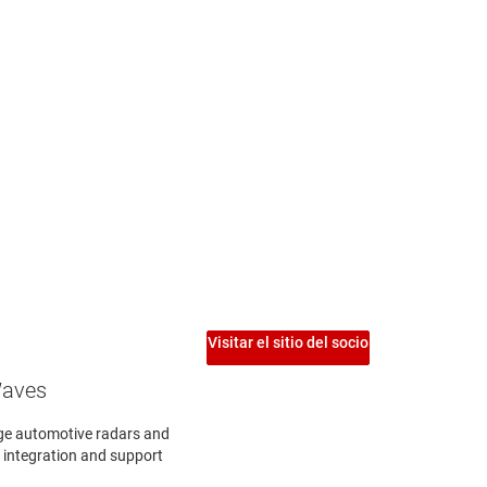
África
ntral
ellickevägen 22
othenburg, 41263
ermany
Visitar el sitio del socio
Waves
nge automotive radars and
B integration and support