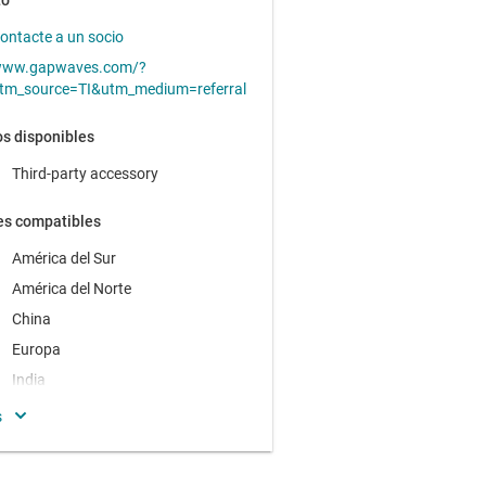
to
ontacte a un socio
ww.gapwaves.com/?
tm_source=TI&utm_medium=referral
s disponibles
Third-party accessory
es compatibles
América del Sur
América del Norte
China
Europa
India
Japón
Oceanía
Resto de Asia